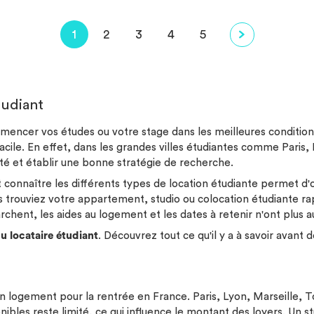
1
2
3
4
5
tudiant
mencer vos études ou votre stage dans les meilleures conditions
cile. En effet, dans les grandes villes étudiantes comme Paris, 
ôté et établir une bonne stratégie de recherche.
onnaître les différents types de location étudiante permet d'o
 trouviez votre appartement, studio ou colocation étudiante r
rchent, les aides au logement et les dates à retenir n'ont plus 
u locataire étudiant
. Découvrez tout ce qu'il y a à savoir avant 
un logement pour la rentrée en France. Paris, Lyon, Marseille,
ibles reste limité, ce qui influence le montant des loyers. Un
st