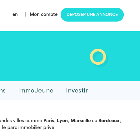
en
|
Mon compte
DÉPOSER UNE ANNONCE
ns
ImmoJeune
Investir
grandes villes comme
Paris
,
Lyon
,
Marseille
ou
Bordeaux
,
le parc immobilier privé.