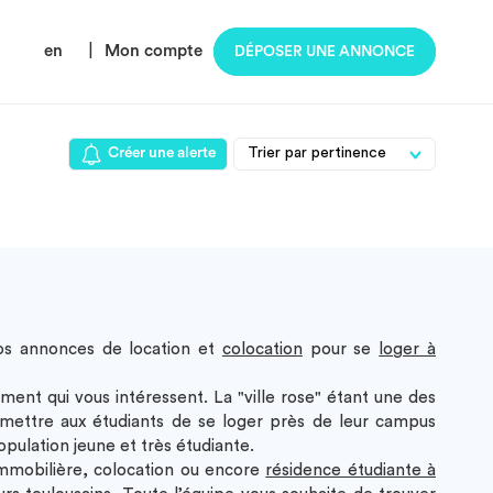
en
|
Mon compte
DÉPOSER UNE ANNONCE
Créer une alerte
os annonces de location et
colocation
pour se
loger à
ment qui vous intéressent. La "ville rose" étant une des
rmettre aux étudiants de se loger près de leur campus
opulation jeune et très étudiante.
mmobilière, colocation ou encore
résidence étudiante à