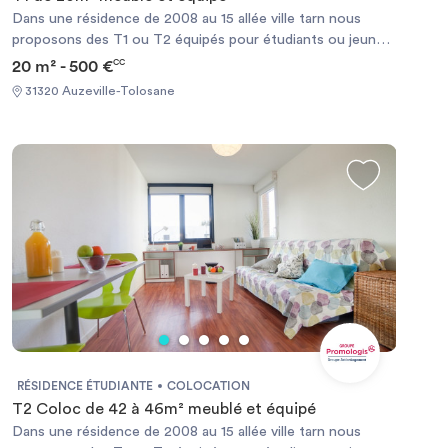
Dans une résidence de 2008 au 15 allée ville tarn nous
proposons des T1 ou T2 équipés pour étudiants ou jeunes
actifs de moins de 30ans à Auzeville Tolosane, à proximité
20 m² - 500 €
CC
des écoles
31320 Auzeville-Tolosane
RÉSIDENCE ÉTUDIANTE
COLOCATION
T2 Coloc de 42 à 46m² meublé et équipé
Dans une résidence de 2008 au 15 allée ville tarn nous