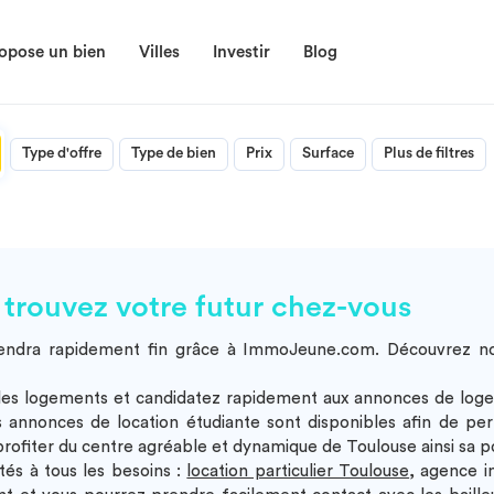
opose un bien
Villes
Investir
Blog
Type d'offre
Type de bien
Prix
Surface
Plus de filtres
 trouvez votre futur chez-vous
rendra rapidement fin grâce à ImmoJeune.com. Découvrez n
ur les logements et candidatez rapidement aux annonces de loge
s annonces de location étudiante sont disponibles afin de pe
 profiter du centre agréable et dynamique de Toulouse ainsi sa p
és à tous les besoins :
location particulier Toulouse
, agence i