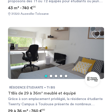
proposons des T1 ou T2 équipés pour étudiants ou jeunes
actifs de moins de 30ans à Auzeville Tolosane, à proximité
43 m² - 740 €
CC
des écoles
31320 Auzeville-Tolosane
RÉSIDENCE ÉTUDIANTE
T1 BIS
T1Bis de 29 à 36m² meublé et équipé
Grâce à son emplacement privilégié, la résidence étudiante
Twenty Campus à Toulouse présente de nombreux
avantages pour les étudiants. Idéalement située à côté du
29 à 36 m² - 760 €
CC