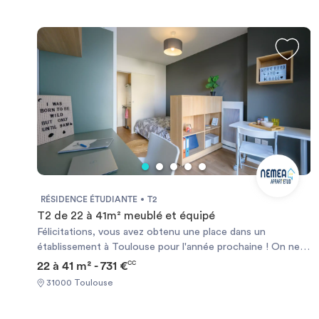
aider les étudiants dans leur quotidien et pour la réception
des colis.
RÉSIDENCE ÉTUDIANTE
T2
T2 de 22 à 41m² meublé et équipé
Félicitations, vous avez obtenu une place dans un
établissement à Toulouse pour l'année prochaine ! On ne
peut que vous dire une chose : chanceux(se) ! Il ne vous
22 à 41 m² - 731 €
CC
reste plus qu'à dénicher un logement pour profiter
31000 Toulouse
pleinement de ces années mémorables. Pour faciliter vos
recherches, tournez-vous vers notre résidence NEMEA