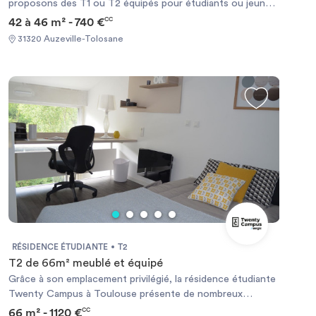
proposons des T1 ou T2 équipés pour étudiants ou jeunes
actifs de moins de 30ans à Auzeville Tolosane, à proximité
42 à 46 m² - 740 €
CC
des écoles
31320 Auzeville-Tolosane
RÉSIDENCE ÉTUDIANTE
T2
T2 de 66m² meublé et équipé
Grâce à son emplacement privilégié, la résidence étudiante
Twenty Campus à Toulouse présente de nombreux
avantages pour les étudiants. Idéalement située à côté du
66 m² - 1120 €
CC