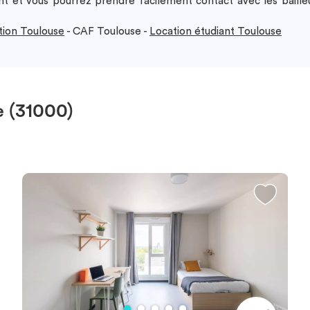
t et vous pourrez prendre facilement contact avec les bailleu
tion Toulouse
- CAF Toulouse -
Location étudiant Toulouse
e (31000)