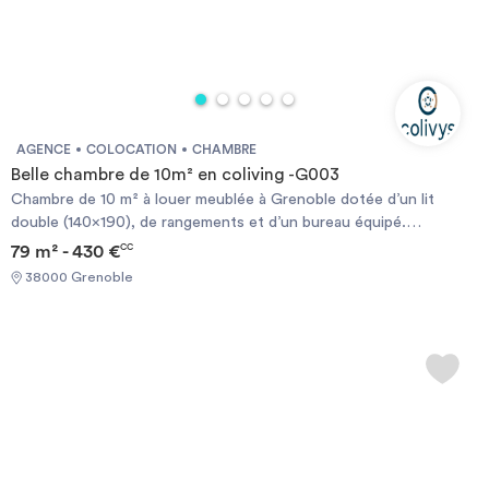
AGENCE
COLOCATION
CHAMBRE
Belle chambre de 10m² en coliving -G003
Chambre de 10 m² à louer meublée à Grenoble dotée d’un lit
double (140x190), de rangements et d’un bureau équipé.
L’appartement, sécurisé grâce à des serrures connectées,
79 m² - 430 €
CC
comprend une machine à laver/sèche-linge et les équipements
38000 Grenoble
ménagers (serpillière, balai, aspirateur). Proche des commerces.
Possibilité de louer des places de parking. En coliving, l’assurance
habitation du logement, les provisions sur charges et ton contrat
internet sont déjà compris dans le loyer mensuel. Eligible aux APL.