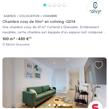
AGENCE
COLOCATION
CHAMBRE
Chambre cosy de 10m² en coliving -G014
Une chambre cosy de 10 m² t'attend à Grenoble. Entièrement
meublée, cette chambre est équipée d’un espace nuit composé
d’un confortable lit double (140x190), d’une table et d’une lampe.
100 m² - 430 €
CC
La chambre compte aussi de nombreux espaces de rangements et
38000 Grenoble
d’un espace de travail équipé d’un bureau, d’une chaise et d’une
lampe. En choisissant le coliving, l’assurance habitation du
logement, les provisions sur charges et le contrat internet sont
déjà compris dans le loyer mensuel. Eligible aux APL.