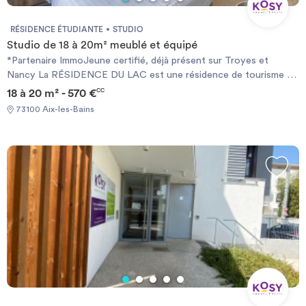
RÉSIDENCE ÉTUDIANTE
STUDIO
Studio de 18 à 20m² meublé et équipé
*Partenaire ImmoJeune certifié, déjà présent sur Troyes et
Nancy La RÉSIDENCE DU LAC est une résidence de tourisme 3
étoiles. Elle dispose d’une situation et d’un cadre incomparables à
18 à 20 m² - 570 €
CC
50 m de l’eau face à l’Esplanade du Lac du Bourget. La résidence
73100 Aix-les-Bains
s’intègre dans un quartier récent et arboré, proche des
commerces, transports, port de plaisance, plages et centre-ville
d’Aix-les-Bains.