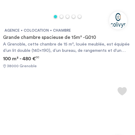
AGENCE
COLOCATION
CHAMBRE
Grande chambre spacieuse de 15m² -G010
A Grenoble, cette chambre de 15 m², louée meublée, est équipée
d’un lit double (140x190), d’un bureau, de rangements et d'un
balcon. Appartement sécurisé et équipé d’une machine à
100 m² - 480 €
CC
laver/sèche-linge. Equipements ménagers disponibles. A deux pas
38000 Grenoble
des commerces de proximité. Places de parking disponibles à la
location. En coliving, l’assurance habitation du logement, les
provisions sur charges et ton contrat internet sont déjà compris
dans le loyer mensuel ! Eligible aux APL.