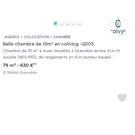
AGENCE
COLOCATION
CHAMBRE
Belle chambre de 10m² en coliving -G003
Chambre de 10 m² à louer meublée à Grenoble dotée d’un lit
double (140x190), de rangements et d’un bureau équipé.
L’appartement, sécurisé grâce à des serrures connectées,
79 m² - 430 €
CC
comprend une machine à laver/sèche-linge et les équipements
38000 Grenoble
ménagers (serpillière, balai, aspirateur). Proche des commerces.
Possibilité de louer des places de parking. En coliving, l’assurance
habitation du logement, les provisions sur charges et ton contrat
internet sont déjà compris dans le loyer mensuel. Eligible aux APL.