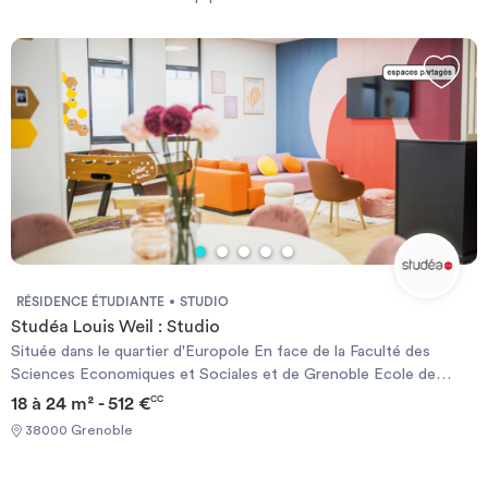
Investir
Blog
RÉSIDENCE ÉTUDIANTE
STUDIO
Studéa Louis Weil : Studio
Située dans le quartier d'Europole En face de la Faculté des
Sciences Economiques et Sociales et de Grenoble Ecole de
Management A quelques minutes à pieds du Tram B A proximité
18 à 24 m² - 512 €
CC
de la Gare de Grenoble Commerces alimentaire à proximité LES +
38000 Grenoble
STUDÉA* : SÉRÉNITÉ : Résidence sécurisée (vidéosurveillance,
accès sécurisé...) Présence d'un responsable de résidence