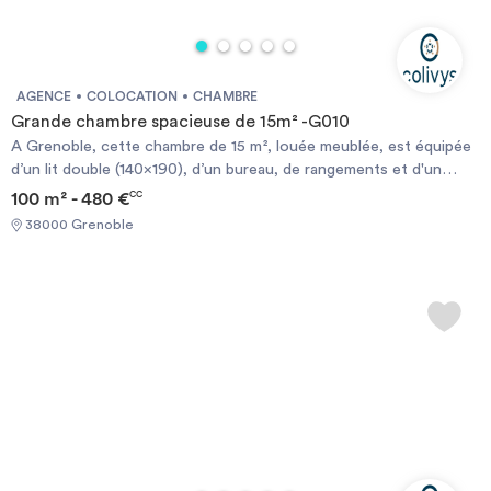
AGENCE
COLOCATION
CHAMBRE
Grande chambre spacieuse de 15m² -G010
A Grenoble, cette chambre de 15 m², louée meublée, est équipée
d’un lit double (140x190), d’un bureau, de rangements et d'un
balcon. Appartement sécurisé et équipé d’une machine à
100 m² - 480 €
CC
laver/sèche-linge. Equipements ménagers disponibles. A deux pas
38000 Grenoble
des commerces de proximité. Places de parking disponibles à la
location. En coliving, l’assurance habitation du logement, les
provisions sur charges et ton contrat internet sont déjà compris
dans le loyer mensuel ! Eligible aux APL.