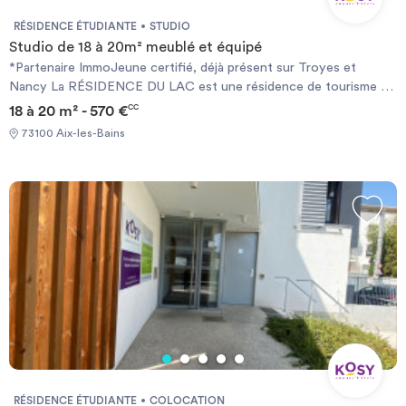
RÉSIDENCE ÉTUDIANTE
STUDIO
Studio de 18 à 20m² meublé et équipé
*Partenaire ImmoJeune certifié, déjà présent sur Troyes et
Nancy La RÉSIDENCE DU LAC est une résidence de tourisme 3
étoiles. Elle dispose d’une situation et d’un cadre incomparables à
18 à 20 m² - 570 €
CC
50 m de l’eau face à l’Esplanade du Lac du Bourget. La résidence
73100 Aix-les-Bains
s’intègre dans un quartier récent et arboré, proche des
commerces, transports, port de plaisance, plages et centre-ville
d’Aix-les-Bains.
RÉSIDENCE ÉTUDIANTE
COLOCATION