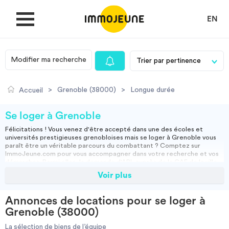
EN
Modifier ma recherche
MON COMPTE
>
Grenoble (38000)
>
Longue durée
Accueil
DÉPOSER UNE ANNONCE
Se loger à Grenoble
Félicitations ! Vous venez d'être accepté dans une des écoles et
universités prestigieuses grenobloises mais
se loger à Grenoble
vous
Je cherche un logement
paraît être un véritable parcours du combattant ? Comptez sur
ImmoJeune.com pour vous accompagner dans votre recherche et vos
démarches. Parmi elles, la demande d'APL auprès de la CAF de la ville,
une étape importante pour calculer au mieux vos ressources pour
Voir plus
Je propose un bien
votre prochain
logement
. Ainsi, vous allez pouvoir vous imaginer très
vite dans votre
colocation
, ou votre
studio
ou encore d'an un
appartement en résidence étudiante à Grenoble
.
Annonces de locations pour se loger à
Villes
Grenoble (38000)
N'hésitez plus, et rendez-vous sur ImmoJeune !
La sélection de biens de l’équipe