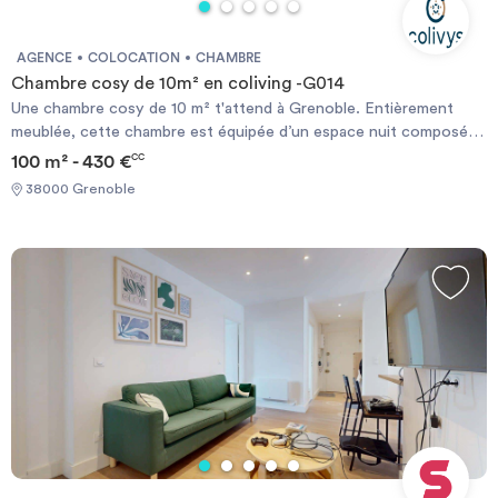
AGENCE
COLOCATION
CHAMBRE
Chambre cosy de 10m² en coliving -G014
Une chambre cosy de 10 m² t'attend à Grenoble. Entièrement
meublée, cette chambre est équipée d’un espace nuit composé
d’un confortable lit double (140x190), d’une table et d’une lampe.
100 m² - 430 €
CC
La chambre compte aussi de nombreux espaces de rangements et
38000 Grenoble
d’un espace de travail équipé d’un bureau, d’une chaise et d’une
lampe. En choisissant le coliving, l’assurance habitation du
logement, les provisions sur charges et le contrat internet sont
déjà compris dans le loyer mensuel. Eligible aux APL.