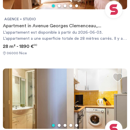
AGENCE
STUDIO
Apartment in Avenue Georges Clemenceau,...
L'appartement est disponible à partir du 2026-06-03.
L'appartement a une superficie totale de 28 mètres carrés. Il y a 1
salle(s) de bain. . Il a aussi 1 salon(s). Les charges de copropriété
28 m² - 1890 €
CC
ne sont pas incluses dans le loyer. Un séjour minimum de 1 mois
06000 Nice
est requis. Il est possible de réserver directement en ligne.
Required documents: - Identity Card - Financial guarantee
Documents requis: - Carte d'identité - Garanties financières