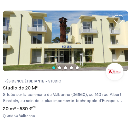
de 19 m², du T1 de 25 à 30 m² ou du T2 de 32 à 35 m². Tous les
logements sont meublés.
RÉSIDENCE ÉTUDIANTE
STUDIO
Studio de 20 M²
Située sur la commune de Valbonne (06560), au 140 rue Albert
Einstein, au sein de la plus importante technopole d'Europe :
Sophia Antipolis, La Résidence EINSTEIN SOPHIA propose des
20 m² - 580 €
CC
studios (20m² - 550€) ou T2 (30m² - 750€) meublés avec cuisine
06560 Valbonne
équipée. La Résidence Einstein Sophia se situe à proximité
d'universités et écoles d'ingénieurs (Polytech), école de