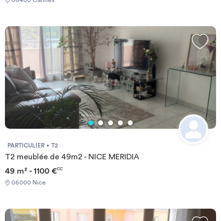
locataire est de - Total honoraires : 293.71 € TTC Disponibilité :
Chauffage / eau chaude : Individuel – à la charge du locataire
Barème des honoraires de location : - Zone très tendue : 12.10
€/m² TTC - Zone tendue : 10.09 €/m² TTC - Zone non tendue :
8.07 €/m² TTC - État des lieux : 3.03 €/m² TTC Mentions
légales agence : SARL MRZ Carte professionnelle n° :
CPI75012015000000390 Délivrée par : CCI de Paris Île-de-
France Organisme garant : SOCAF, 26 avenue de Suffren, 75015
PARIS
PARTICULIER
T2
T2 meublée de 49m2 - NICE MERIDIA
49 m² - 1100 €
CC
06000 Nice