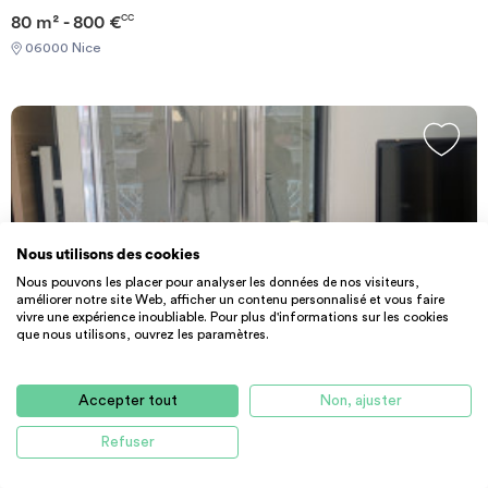
80 m² - 800 €
CC
06000 Nice
Nous utilisons des cookies
Nous pouvons les placer pour analyser les données de nos visiteurs,
améliorer notre site Web, afficher un contenu personnalisé et vous faire
vivre une expérience inoubliable. Pour plus d'informations sur les cookies
que nous utilisons, ouvrez les paramètres.
PARTICULIER
COLOCATION
T4
Collocation filles EDHEC
Accepter tout
Non, ajuster
115 m² - 620 €
CC
Refuser
06000 Nice