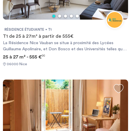
RÉSIDENCE ÉTUDIANTE
T1
T1 de 25 à 27m² à partir de 555€
La Résidence Nice Vauban se situe à proximité des Lycées
Guillaume Apolinaire, et Don Bosco et des Universités telles que
ITECOM, Pôle Universitaire Saint Jean D'Angély, Campus Valrose,
25 à 27 m² - 555 €
CC
L'Ecole du Journalisme, UFR Odontologie, et UFR Médecine,
06000 Nice
etc.... Elle vous accueille avec 140 appartements, allant du studio
de 19 m², du T1 de 25 à 30 m² ou du T2 de 32 à 35 m². Tous les
logements sont meublés.