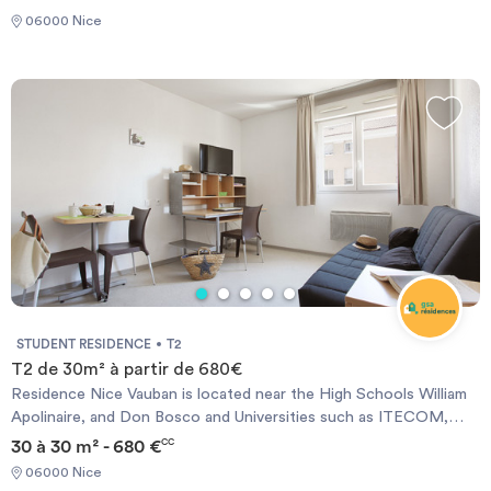
dance school, IPAG Business school and LYCEE MASSENA.
06000 Nice
Nearby, shops and supermarkets are available. At 700 meters
from the port, this furnished residence will allow you to enjoy all
the advantages of the city center and its animation.
STUDENT RESIDENCE
T2
T2 de 30m² à partir de 680€
Residence Nice Vauban is located near the High Schools William
Apolinaire, and Don Bosco and Universities such as ITECOM,
Pôle Universitaire Saint Jean D&#39;Angely, Valrose Campus,
30 à 30 m² - 680 €
CC
School of Journalism, Faculty of Dentistry and Faculty of
06000 Nice
Medicine, etc .. .. It welcomes you with 140 apartments, ranging