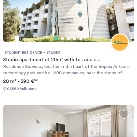
STUDENT RESIDENCE
STUDIO
Studio apartment of 20m² with terrace o...
Residence Services, located in the heart of the Sophia Antipolis
technology park and its 1,500 companies, near the shops of
Garbejaire life center and attractions such as the Nautipolis
20 m² - 590 €
CC
nautical center, the Library, a comprehensive medical center with
06560 Valbonne
laboratory analyzes, pharmacy and general practitioners and
specialists, town hall, post etc ... the campus Universities and
schools such as the VIC Idrac, POLYTECH, SKEMA, EURECOM,
IUT, and the new sports center MOURATOGLOU international
Tennisacademy are few minute walk or bus ride from the
residence.