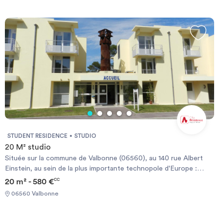
from studio 18 to 19 m², T1 bis 25 to 28 m² or T2 from 30 to 34
m². All accommodations are furnished.
STUDENT RESIDENCE
STUDIO
20 M² studio
Située sur la commune de Valbonne (06560), au 140 rue Albert
Einstein, au sein de la plus importante technopole d'Europe :
Sophia Antipolis, La Résidence EINSTEIN SOPHIA propose des
20 m² - 580 €
CC
studios (20m² - 550€) ou T2 (30m² - 750€) meublés avec cuisine
06560 Valbonne
équipée. La Résidence Einstein Sophia se situe à proximité
d'universités et écoles d'ingénieurs (Polytech), école de