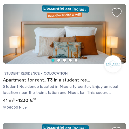
Invest
Blog
STUDENT RESIDENCE
COLOCATION
Apartment for rent, T3 in a student res...
Student Residence located in Nice city center. Enjoy an ideal
location near the train station and Nice star. This secure
residence offers apartments from T1 to T2. The student
41 m² - 1230 €
CC
accommodation are furnished and equipped and all have bathroom
06000 Nice
with toilet, kitchenette and office area. The type T1 apartments
are for rent from 387 € / month all charges included.