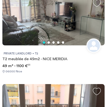
€8.07/m² incl. VAT - Inventory of fixtures: €3.03/m² incl. VAT
Agency legal information: SARL MRZ Professional license no.:
CPI75012015000000390 Issued by: CCI Paris Île-de-France
Guarantor: SOCAF, 26 Avenue de Suffren, 75015 Paris
PRIVATE LANDLORD
T2
T2 meublée de 49m2 - NICE MERIDIA
49 m² - 1100 €
CC
06000 Nice