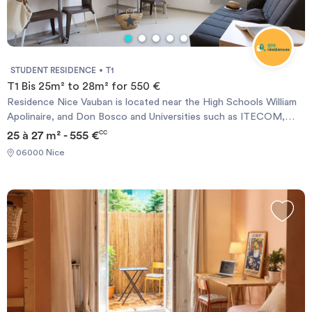
STUDENT RESIDENCE
T1
T1 Bis 25m² to 28m² for 550 €
Residence Nice Vauban is located near the High Schools William
Apolinaire, and Don Bosco and Universities such as ITECOM,
Pôle Universitaire Saint Jean D&#39;Angely, Valrose Campus,
25 à 27 m² - 555 €
CC
School of Journalism, Faculty of Dentistry and Faculty of
06000 Nice
Medicine, etc .. .. It welcomes you with 140 apartments, ranging
from studio 18 to 19 m², T1 bis 25 to 28 m² or T2 from 30 to 34
m². All accommodations are furnished.