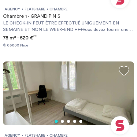
AGENCY
FLATSHARE
CHAMBRE
Chambre 1 - GRAND PIN S
LE CHECK-IN PEUT ÊTRE EFFECTUÉ UNIQUEMENT EN
SEMAINE ET NON LE WEEK-END +++Vous devez fournir une
Garantie Visale obligatoirement et une assurance habitation+++
78 m² - 520 €
CC
[ENG] CHECK-IN CAN ONLY BE DONE ON WEEKDAYS AND
06000 Nice
NOT AT WEEKENDS +++You must provide a Visale Guarantee
and home insurance+++.
AGENCY
FLATSHARE
CHAMBRE