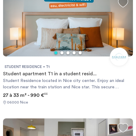
STUDENT RESIDENCE
T1
Student apartment T1 in a student resid...
Student Residence located in Nice city center. Enjoy an ideal
location near the train station and Nice star. This secure
residence offers apartments from T1 to T2. The student
27 à 33 m² - 990 €
CC
accommodation are furnished and equipped and all have bathroom
06000 Nice
with toilet, kitchenette and office area. The type T1 apartments
are for rent from 387 € / month all charges included.