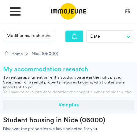
FR
Modifier ma recherche
MY ACCOUNT
>
Nice (06000)
Home
PUBLISH AN OFFER
My accommodation research
To rent an apartment or rent a studio, you are in the right place.
Searching for a rental property requires knowing what criteria are
Looking for a rent
important to you.
You have to take into consideration the sought number of pieces, the
minimum surface and know the monthly cost of rent that you can
assume.
Voir plus
Propose accommodation
You can rent a furnished apartment, which will allow you to move in
directly or opt for an empty rental and bring your furniture.
Studio, empty or furnished, short or long term rental: find our housing
Student housing in Nice (06000)
ads and do your search to find the right accommodation for you.
Cities
Discover the properties we have selected for you