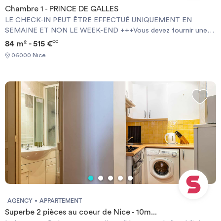
Chambre 1 - PRINCE DE GALLES
LE CHECK-IN PEUT ÊTRE EFFECTUÉ UNIQUEMENT EN
SEMAINE ET NON LE WEEK-END +++Vous devez fournir une
Garantie Visale obligatoirement et une assurance habitation+++
84 m² - 515 €
CC
[ENG] CHECK-IN CAN ONLY BE DONE ON WEEKDAYS AND
06000 Nice
NOT AT WEEKENDS +++You must provide a Visale Guarantee
and home insurance+++.
AGENCY
APPARTEMENT
Superbe 2 pièces au coeur de Nice - 10m...