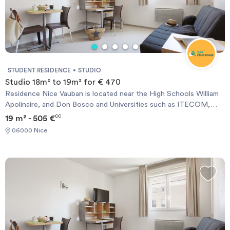
STUDENT RESIDENCE
STUDIO
Studio 18m² to 19m² for € 470
Residence Nice Vauban is located near the High Schools William
Apolinaire, and Don Bosco and Universities such as ITECOM,
Pôle Universitaire Saint Jean D&#39;Angely, Valrose Campus,
19 m² - 505 €
CC
School of Journalism, Faculty of Dentistry and Faculty of
06000 Nice
Medicine, etc .. .. It welcomes you with 140 apartments, ranging
from studio 18 to 19 m², T1 bis 25 to 28 m² or T2 from 30 to 34
m². All accommodations are furnished.