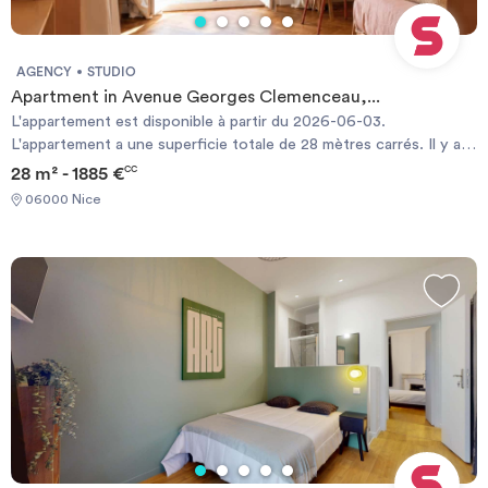
AGENCY
STUDIO
Apartment in Avenue Georges Clemenceau,...
L'appartement est disponible à partir du 2026-06-03.
L'appartement a une superficie totale de 28 mètres carrés. Il y a 1
salle(s) de bain. . Il a aussi 1 salon(s). Les charges de copropriété
28 m² - 1885 €
CC
ne sont pas incluses dans le loyer. Un séjour minimum de 1 mois
06000 Nice
est requis. Il est possible de réserver directement en ligne.
Required documents: - Identity Card - Financial guarantee
Documents requis: - Carte d'identité - Garanties financières