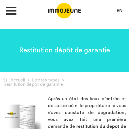
EN
MON COMPTE
Restitution dépôt de garantie
DÉPOSER UNE ANNONCE
Accueil
>
Lettres types
>
Je cherche un logement
Restitution dépôt de garantie
Après un état des lieux d’entrée et
Je propose un bien
de sortie où ni le propriétaire ni vous
n’avez constaté de dégradation,
Villes
vous avez fait une première
demande de
restitution du dépôt de