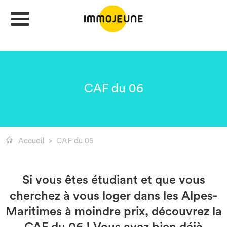
MON COMPTE
CAF du 06
DÉPOSER UNE ANNONCE
Accueil
>
CAF du 06
Je cherche un logement
Je propose un bien
Si vous êtes étudiant et que vous
cherchez à vous loger dans les Alpes-
Villes
Maritimes à moindre prix, découvrez la