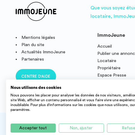
Que vous soyez étudi
locataire, ImmoJeun
ImmoJeune
Mentions légales
Plan du site
Accueil
Actualités ImmoJeune
Publier une annon
Partenaires
Locataire
Propriétaire
Espace Presse
CENTRE D'AIDE
Résidence étudian
Nous utilisons des cookies
Nous pouvons les placer pour analyser les données de nos visiteurs, amélior
site Web, afficher un contenu personnalisé et vous faire vivre une expérien
inoubliable. Pour plus d'informations sur les cookies que nous utilisons, ou
paramètres.
Accepter tout
Non, ajuster
Refuse
Des offres de logement étudiant et jeune actif dans tout