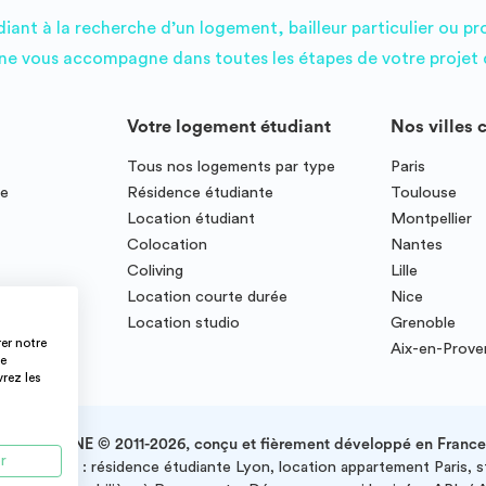
ant à la recherche d’un logement, bailleur particulier ou pr
e vous accompagne dans toutes les étapes de votre projet d
Votre logement étudiant
Nos villes 
Tous nos logements par type
Paris
ce
Résidence étudiante
Toulouse
Location étudiant
Montpellier
Colocation
Nantes
Coliving
Lille
te
Location courte durée
Nice
Location studio
Grenoble
er notre
Aix-en-Prov
ce
vrez les
IMMOJEUNE © 2011-2026, conçu et fièrement développé en France
r
e la France : résidence étudiante Lyon, location appartement Paris, 