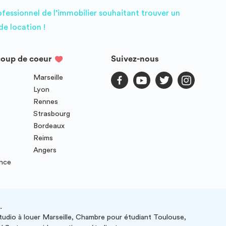
ofessionnel de l’immobilier souhaitant trouver un
e location !
coup de coeur
Suivez-nous
Marseille
Lyon
Rennes
Strasbourg
Bordeaux
Reims
Angers
ence
.
studio à louer Marseille, Chambre pour étudiant Toulouse,