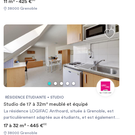
11 m² - 425 €
CC
38000 Grenoble
RÉSIDENCE ÉTUDIANTE
STUDIO
Studio de 17 à 32m² meublé et équipé
La résidence LOGIFAC Anthoard, située à Grenoble, est
particulièrement adaptée aux étudiants, et est également
accessible aux stagiaires et jeunes actifs en formation. La
17 à 32 m² - 445 €
CC
résidence se situe en centre ville, dans le quartier
38000 Grenoble