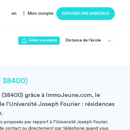
en
|
Mon compte
DÉPOSER UNE ANNONCE
Créer une alerte
– 38400)
s (38400)
grâce à ImmoJeune.com, le
e l’Université Joseph Fourier : résidences
x.
s proposés par rapport à l’Université Joseph Fourier.
e de contact ou directement par téléphone quand vous