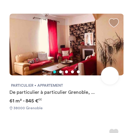
pour cette résidence. Le confort est également au
Partir sur les des nombreux chemins de randonnée et
rendez-vous avec des appartements meublés et équipés et
admirer les paysages à couper le souffle depuis les massifs
des consommations d’eau et de chauffage incluses dans
de Belledonne, Chartreuse et du Vercors - Déguster la
les charges. L’accès des non-étudiants à la résidence est
gastronomie locale - Aller dévaler les pistes des
limité et soumis à conditions.
nombreuses stations de sport d'hiver situées à proximité
de Grenoble (on a un tarif exclusif pour l'Alpe du Grand
Serre pour nos étudiants !)
PARTICULIER
APPARTEMENT
De particulier à particulier Grenoble, ...
61 m² - 845 €
CC
38000 Grenoble