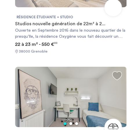
RÉSIDENCE ÉTUDIANTE
STUDIO
Studios nouvelle génération de 22m² à 2...
Ouverte en Septembre 2016 dans le nouveau quartier de la
presqu’île, la résidence Oxygène vous fait découvrir un
habitat nouvelle génération. 113 appartements spacieux,
22 à 23 m² - 550 €
CC
fonctionnels, lumineux, meublés vous attendent pour un
38000 Grenoble
emménagement « clés en mains ». Idéalement située
proche de l’EM et aussi des grandes sociétés telles que le
CNRS, le CEA, Schneider ... La résidence propose
également des espaces de co-working et une magnifique
salle d’étude et de fitness au 7ème étage, donnant sur le
Vercors. Tous les appartements ont une connexion
internet haut débit par box individuelle. Possibilité d’ALS.