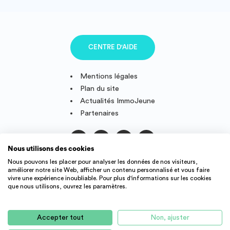
CENTRE D'AIDE
Mentions légales
Plan du site
Actualités ImmoJeune
Partenaires
Nous utilisons des cookies
Suivez-nous
Nous pouvons les placer pour analyser les données de nos visiteurs,
améliorer notre site Web, afficher un contenu personnalisé et vous faire
vivre une expérience inoubliable. Pour plus d'informations sur les cookies
que nous utilisons, ouvrez les paramètres.
IMMOJEUNE © 2011-2026, conçu et fièrement développé en
France.
Accepter tout
Non, ajuster
Des offres de logement étudiant et jeune actif dans toute la
France : résidence étudiant, agence immobilière, location