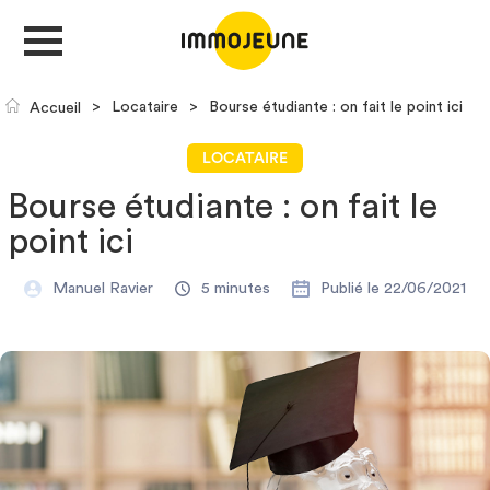
>
Locataire
>
Bourse étudiante : on fait le point ici
Accueil
MON COMPTE
LOCATAIRE
Bourse étudiante : on fait le
DÉPOSER UNE ANNONCE
point ici
Manuel Ravier
5 minutes
Publié le 22/06/2021
Je cherche un logement
Je propose un bien
Villes