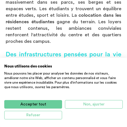
massivement dans ses parcs, ses berges et ses
espaces verts. Les étudiants y trouvent un équilibre
entre études, sport et loisirs. La
colocation dans les
résidences étudiantes
gagne du terrain. Les loyers
restent contenus, les ambiances conviviales
renforcent l'attractivité du centre et des quartiers
proches des campus.
Des infrastructures pensées pour la vie
étudiante
Nous utilisons des cookies
Toulouse mise sur des équipements modernes. Le
Nous pouvons les placer pour analyser les données de nos visiteurs,
réseau de métro, les bus et les lignes de transport
améliorer notre site Web, afficher un contenu personnalisé et vous faire
vivre une expérience inoubliable. Pour plus d'informations sur les cookies
express fluidifient les déplacements. La couverture du
que nous utilisons, ouvrez les paramètres.
centre-ville et des principaux pôles universitaires
reste optimale.
Accepter tout
Non, ajuster
Côté santé, la présence d’hôpitaux réputés renforce
la qualité de vie. Chaque quartier affirme son identité,
Refuser
entre tradition et modernité. Ce tissu urbain dense