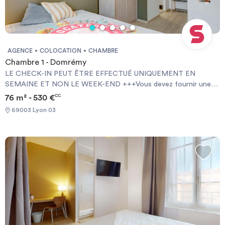
AGENCE
COLOCATION
CHAMBRE
Chambre 1 - Domrémy
LE CHECK-IN PEUT ÊTRE EFFECTUÉ UNIQUEMENT EN
SEMAINE ET NON LE WEEK-END +++Vous devez fournir une
Garantie Visale obligatoirement et une assurance habitation+++
76 m² - 530 €
CC
[ENG] CHECK-IN CAN ONLY BE DONE ON WEEKDAYS AND
69003 Lyon 03
NOT AT WEEKENDS +++You must provide a Visale Guarantee
and home insurance+++.