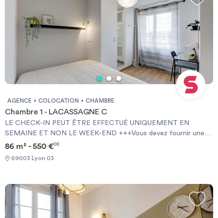
AGENCE
COLOCATION
CHAMBRE
Chambre 1 - LACASSAGNE C
LE CHECK-IN PEUT ÊTRE EFFECTUÉ UNIQUEMENT EN
SEMAINE ET NON LE WEEK-END +++Vous devez fournir une
Garantie Visale obligatoirement et une assurance habitation+++
86 m² - 550 €
CC
[ENG] CHECK-IN CAN ONLY BE DONE ON WEEKDAYS AND
69003 Lyon 03
NOT AT WEEKENDS +++You must provide a Visale Guarantee
and home insurance+++.