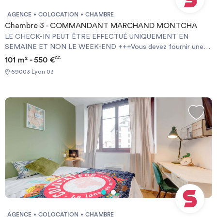
AGENCE
COLOCATION
CHAMBRE
Chambre 3 - COMMANDANT MARCHAND MONTCHA
LE CHECK-IN PEUT ÊTRE EFFECTUÉ UNIQUEMENT EN
SEMAINE ET NON LE WEEK-END +++Vous devez fournir une
Garantie Visale obligatoirement et une assurance habitation+++
101 m² - 550 €
CC
[ENG] CHECK-IN CAN ONLY BE DONE ON WEEKDAYS AND
69003 Lyon 03
NOT AT WEEKENDS +++You must provide a Visale Guarantee
and home insurance+++.
AGENCE
COLOCATION
CHAMBRE