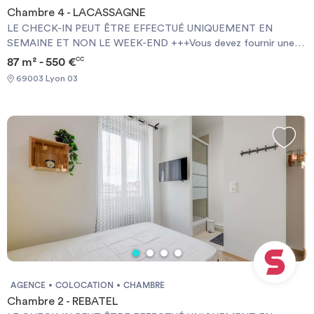
Chambre 4 - LACASSAGNE
LE CHECK-IN PEUT ÊTRE EFFECTUÉ UNIQUEMENT EN
SEMAINE ET NON LE WEEK-END +++Vous devez fournir une
Garantie Visale obligatoirement et une assurance habitation+++
87 m² - 550 €
CC
[ENG] CHECK-IN CAN ONLY BE DONE ON WEEKDAYS AND
69003 Lyon 03
NOT AT WEEKENDS +++You must provide a Visale Guarantee
and home insurance+++.
AGENCE
COLOCATION
CHAMBRE
Chambre 2 - REBATEL