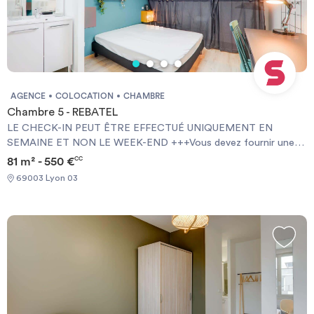
AGENCE
COLOCATION
CHAMBRE
Chambre 5 - REBATEL
LE CHECK-IN PEUT ÊTRE EFFECTUÉ UNIQUEMENT EN
SEMAINE ET NON LE WEEK-END +++Vous devez fournir une
Garantie Visale obligatoirement et une assurance habitation+++
81 m² - 550 €
CC
[ENG] CHECK-IN CAN ONLY BE DONE ON WEEKDAYS AND
69003 Lyon 03
NOT AT WEEKENDS +++You must provide a Visale Guarantee
and home insurance+++.