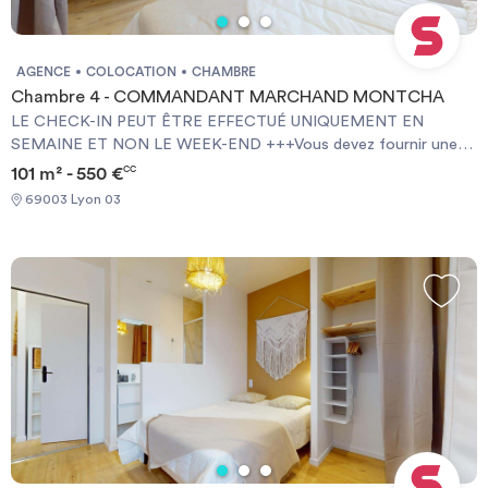
AGENCE
COLOCATION
CHAMBRE
Chambre 4 - COMMANDANT MARCHAND MONTCHA
LE CHECK-IN PEUT ÊTRE EFFECTUÉ UNIQUEMENT EN
SEMAINE ET NON LE WEEK-END +++Vous devez fournir une
Garantie Visale obligatoirement et une assurance habitation+++
101 m² - 550 €
CC
[ENG] CHECK-IN CAN ONLY BE DONE ON WEEKDAYS AND
69003 Lyon 03
NOT AT WEEKENDS +++You must provide a Visale Guarantee
and home insurance+++.