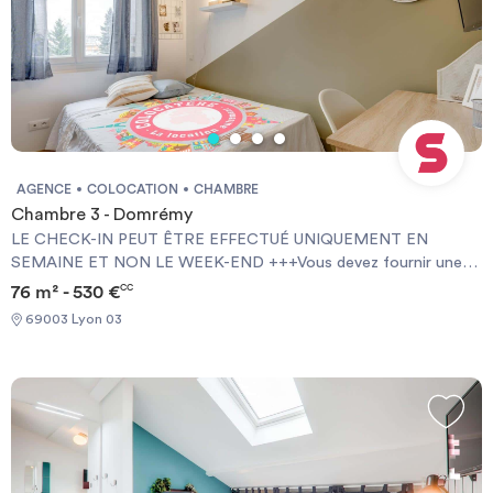
AGENCE
COLOCATION
CHAMBRE
Chambre 3 - Domrémy
LE CHECK-IN PEUT ÊTRE EFFECTUÉ UNIQUEMENT EN
SEMAINE ET NON LE WEEK-END +++Vous devez fournir une
Garantie Visale obligatoirement et une assurance habitation+++
76 m² - 530 €
CC
[ENG] CHECK-IN CAN ONLY BE DONE ON WEEKDAYS AND
69003 Lyon 03
NOT AT WEEKENDS +++You must provide a Visale Guarantee
and home insurance+++.