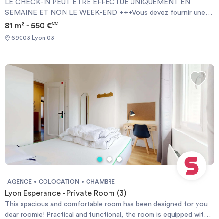
LE CHECK-IN PEUT ÊTRE EFFECTUÉ UNIQUEMENT EN
SEMAINE ET NON LE WEEK-END +++Vous devez fournir une
Garantie Visale obligatoirement et une assurance habitation+++
81 m² - 550 €
CC
[ENG] CHECK-IN CAN ONLY BE DONE ON WEEKDAYS AND
69003 Lyon 03
NOT AT WEEKENDS +++You must provide a Visale Guarantee
and home insurance+++.
AGENCE
COLOCATION
CHAMBRE
Lyon Esperance - Private Room (3)
This spacious and comfortable room has been designed for you
dear roomie! Practical and functional, the room is equipped with