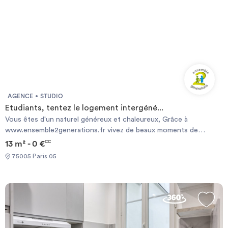
AGENCE
STUDIO
Etudiants, tentez le logement intergéné...
Vous êtes d'un naturel généreux et chaleureux, Grâce à
www.ensemble2generations.fr vivez de beaux moments de
partage et d'échange avec une personne senior . Nous vous
13 m² - 0 €
CC
proposons un logement à Paris , en échange de présence le soir
75005 Paris 05
et la nuit (1 soirée de libre par semaine et 2 week-ends par mois +
4 semaines de vacances) Encadrement et suivi sécurisé par
l'association. contact
c.garnier@ensemble2generations.fr