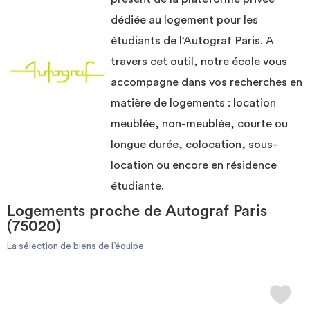
rapport à l’Autograf Paris.
Investir
Une fois la perle rare trouvée, vous pouvez prendre contact avec le
dédiée au logement pour les
propriétaire très simplement, grâce au formulaire de contact ou
étudiants de l'Autograf Paris. A
directement par téléphone quand vous êtes connecté.
Le site ImmoJeune.com est gratuit et vous permettra de vous loger à
Blog
travers cet outil, notre école vous
proximité de l’Autograf Paris dans les meilleures conditions possibles.
Bonne recherche et bon emménagement.
accompagne dans vos recherches en
matière de logements : location
meublée, non-meublée, courte ou
longue durée, colocation, sous-
location ou encore en résidence
étudiante.
Logements proche de Autograf Paris
(75020)
La sélection de biens de l’équipe