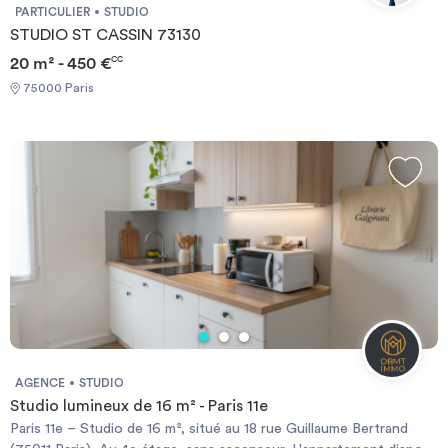
mensuels...) Espaces communs conviviaux Communauté
PARTICULIER
STUDIO
d'ambassadeurs Studéa PRATICITÉ : Laverie Connexion internet
STUDIO ST CASSIN 73130
haut débit offerte Bon plan énergie Prêt de matériel gratuit
20 m² - 450 €
CC
D'autres services peuvent être disponibles en résidence. Pour +
d'infos, contactez votre responsable de résidence. *selon
75000 Paris
résidences **dans la limite des stocks disponibles
AGENCE
STUDIO
Studio lumineux de 16 m² - Paris 11e
Paris 11e – Studio de 16 m², situé au 18 rue Guillaume Bertrand