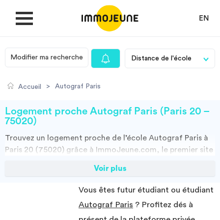
EN
Modifier ma recherche
MON COMPTE
>
Autograf Paris
Accueil
DÉPOSER UNE ANNONCE
Logement proche Autograf Paris (Paris 20 –
75020)
Trouvez un
logement
proche de l’école
Autograf Paris à
Je cherche un logement
Paris 20 (75020)
grâce à ImmoJeune.com, le premier site
du logement étudiant. Découvrez nos milliers d’offres de
Voir plus
Je propose un bien
locations proches de l’Autograf Paris : résidences
étudiantes, locations par particuliers, par agences et
Vous êtes futur étudiant ou étudiant
colocations. Vous avez tous les choix.
Villes
Autograf Paris
? Profitez dés à
Vous pouvez faire votre recherche en fonction du type de bien à louer,
de la surface, et/ou de la distance des logements proposés par
présent de la plateforme privée