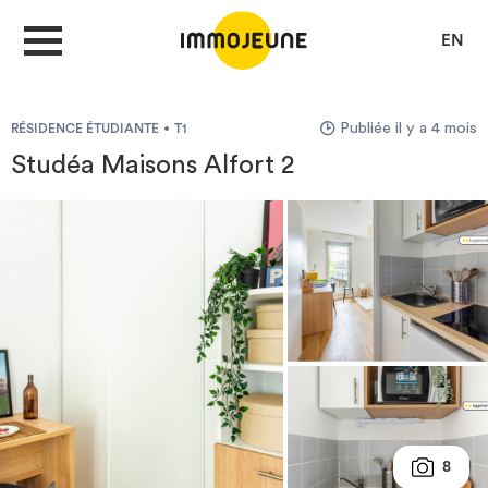
EN
Publiée il y a 4 mois
RÉSIDENCE ÉTUDIANTE
T1
MON COMPTE
Studéa Maisons Alfort 2
DÉPOSER UNE ANNONCE
Je cherche un logement
Je propose un bien
Villes
8