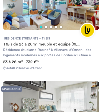
RÉSIDENCE ÉTUDIANTE
T1 BIS
T1Bis de 23 à 26m² meublé et équipé (XL...
Résidence étudiante Racine² à Villenave-d'Ornon : des
logements modernes aux portes de Bordeaux Située à
Villenave-d'Ornon, au sud de Bordeaux, la résidence
23 à 26 m² - 732 €
CC
étudiante Racine² propose des logements étudiants
33140 Villenave-d'Ornon
modernes, sécurisés, meublés et entièrement équipés,
pensés pour répondre aux besoins des étudiants et des
jeunes actifs. Son emplacement privilégié, à quelques
mètres du tramway et à proximité immédiate des
SPONSORISÉ
commerces, permet de rejoindre facilement les principaux
campus, écoles et le centre de Bordeaux. La résidence met
à disposition une large gamme de studios et appartements
étudiants offrant tout le confort nécessaire pour réussir