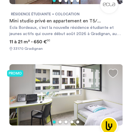
résidence étudiante nouvelle génération, alliant confort,
communauté et lifestyle. *éligible à GarantMe *éligible aux
RÉSIDENCE ÉTUDIANTE
COLOCATION
APLs pour séjours supérieurs à 8 mois.
Mini studio privé en appartement en T5/...
Ecla Bordeaux, c’est la nouvelle résidence étudiante et
jeunes actifs qui ouvre début août 2026 à Gradignan, au
cœur du campus universitaire. Avec 495 logements
11 à 21 m² - 650 €
CC
modernes, du studio au T2 en passant par la colocation,
33170 Gradignan
Ecla propose bien plus qu’un simple logement : une
véritable expérience de vie en coliving, pensée pour les
étudiants. Tout est inclus pour simplifier le quotidien :
logements meublés et équipés, charges comprises (Wi-Fi,
PROMO
eau, électricité, chauffage) et un cadre de vie sans
contraintes. La résidence se distingue par ses 1 700 m²
d’espaces communs entièrement dédiés à la vie et au
partage : coworking, salle de sport et yoga, studio musique
et podcast, Cinébox, karaoké, laverie, rooftop accessible
en soirée, sans oublier les terrains de padel. Avec son
parking en sous-sol, sa localisation stratégique et ses
nombreux services, Ecla Bordeaux se présente comme une
résidence étudiante nouvelle génération, alliant confort,