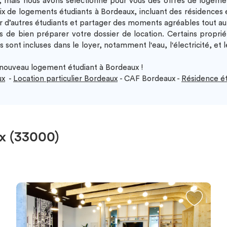
e, mais nous avons sélectionné pour vous des offres de
logemen
ix de logements étudiants à Bordeaux, incluant des
résidences 
er d’autres étudiants et partager des moments agréables tout au
as de bien préparer votre dossier de location. Certains propr
s
sont incluses dans le loyer, notamment l'eau, l'électricité, e
ouveau logement étudiant à Bordeaux !
ux
-
Location particulier Bordeaux
- CAF Bordeaux -
Résidence é
x (33000)