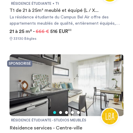
communauté et lifestyle. *éligible à GarantMe *éligible aux
RÉSIDENCE ÉTUDIANTE
T1
APLs pour séjours supérieurs à 8 mois.
T1 de 21 à 25m² meublé et équipé (L / X...
La résidence étudiante du Campus Bel Air offre des
appartements meublés de qualité, entièrement équipés,
répartis dans trois bâtiments entourés de vastes espaces
21 à 25 m² -
666 €
516 EUR
CC
verts luxuriants. Les logements meublés sont dotés
33130 Bègles
d'installations modernes et pratiques, tous équipés de
larges fenêtres en aluminium à double vitrage. Idéalement
située au cœur d'un écoquartier, elle bénéficie d'une
accessibilité aisée : à seulement 180 mètres des
SPONSORISÉ
commerces, à 230 mètres du Leader Price, à 290 mètres
de l'arrêt de bus (desservi par les lignes 05 et 15 pour le
centre de Bordeaux), à 450 mètres du tramway (ligne C) et
à 650 mètres de l'arrêt de bus (ligne 34 desservant les
universités de Talence). L'accès à la résidence est sécurisé
par un système d'ouverture et de fermeture utilisant des
badges Vigik.
RÉSIDENCE ÉTUDIANTE - STUDIOS MEUBLÉS
Résidence services - Centre-ville