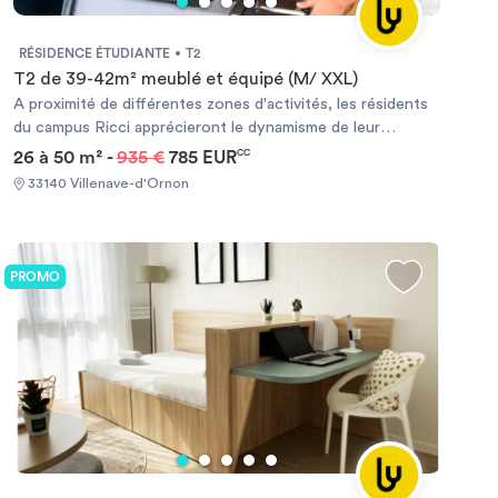
résidence étudiante nouvelle génération, alliant confort,
communauté et lifestyle. *éligible à GarantMe *éligible aux
RÉSIDENCE ÉTUDIANTE
T2
APLs pour séjours supérieurs à 8 mois.
T2 de 39-42m² meublé et équipé (M/ XXL)
A proximité de différentes zones d'activités, les résidents
du campus Ricci apprécieront le dynamisme de leur
quartier. En effet, ils auront la possibilité de rejoindre des
26 à 50 m² -
935 €
785 EUR
CC
commerces, restaurants et supermarché, notamment avec
33140 Villenave-d'Ornon
l'arrêt de bus situé à proximité de la résidence ou le
tramway à 1KM. Certaines écoles et instituts se trouvent à
quelques minutes à pied de la résidence et beaucoup de
formations universitaires sont basées sur le campus de
PROMO
Talence-Pessac Gradignan, à moins de 3 km. Autour de cet
environnement animé, convivial et propice au travail se
trouvent toutes les commodités nécessaires au quotidien.
Quant au centre commercial Rives d'Arcins, il se situe à
l'est du Campus Ricci soit à 8 minutes en voiture
seulement. Pour la plus grande satisfaction des jeunes. Il
propose une multitude de boutiques de loisirs. Des
animations et bien d'autres seront organisé au sein de
votre résidence , ambiance joviale et chaleureuse !