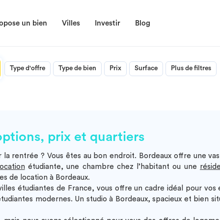
opose un bien
Villes
Investir
Blog
Type d'offre
Type de bien
Prix
Surface
Plus de filtres
tions, prix et quartiers
 la rentrée ? Vous êtes au bon endroit. Bordeaux offre une vas
ocation
étudiante
, une
chambre chez l’habitant
ou une
résid
ces de
location à Bordeaux
.
villes étudiantes de France, vous offre un cadre idéal pour vo
étudiantes
modernes. Un
studio à Bordeaux
, spacieux et bien s