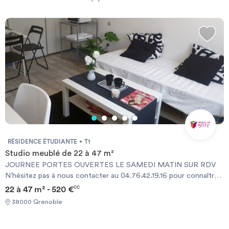
Investir
Blog
RÉSIDENCE ÉTUDIANTE
T1
Studio meublé de 22 à 47 m²
JOURNEE PORTES OUVERTES LE SAMEDI MATIN SUR RDV
N’hésitez pas à nous contacter au 04.76.42.19.16 pour connaître
nos disponibilités ! Grâce à ses nombreux équipements et à son
22 à 47 m² - 520 €
CC
cadre naturel unique, Grenoble est la ville idéale pour tout sportif
38000 Grenoble
et amoureux de la nature : à la fois située à proximité des plus
beaux domaines skiables de France et dotée d'un potentiel sportif