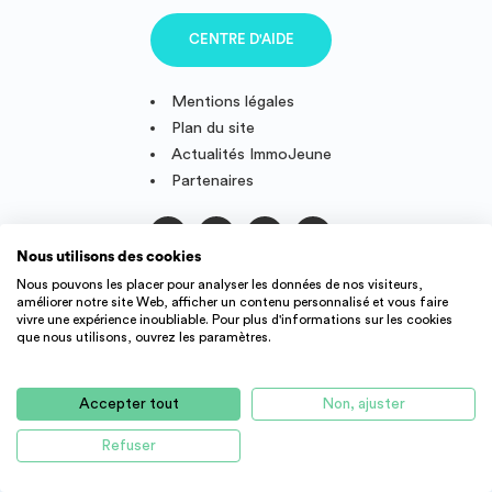
avec frigo, évier inox et placards de rangement, et enfin d’une
pièce à vivre lumineuse avec dressing incorporé au mur.
CENTRE D'AIDE
Mentions légales
Plan du site
Actualités ImmoJeune
Partenaires
Nous utilisons des cookies
Suivez-nous
Nous pouvons les placer pour analyser les données de nos visiteurs,
améliorer notre site Web, afficher un contenu personnalisé et vous faire
vivre une expérience inoubliable. Pour plus d'informations sur les cookies
que nous utilisons, ouvrez les paramètres.
IMMOJEUNE © 2011-2026, conçu et fièrement développé en
France.
Accepter tout
Non, ajuster
Des offres de logement étudiant et jeune actif dans toute la
France : résidence étudiant, agence immobilière, location
Refuser
d'appartement, studio, colocation, etc.