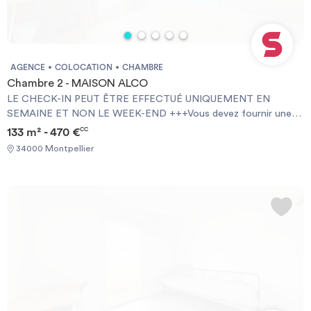
financières - Carte d'identité - Motif du transfert / transitoire
AGENCE
COLOCATION
CHAMBRE
Chambre 2 - MAISON ALCO
LE CHECK-IN PEUT ÊTRE EFFECTUÉ UNIQUEMENT EN
SEMAINE ET NON LE WEEK-END +++Vous devez fournir une
Garantie Visale obligatoirement et une assurance habitation+++
133 m² - 470 €
CC
[ENG] CHECK-IN CAN ONLY BE DONE ON WEEKDAYS AND
34000 Montpellier
NOT AT WEEKENDS +++You must provide a Visale Guarantee
and home insurance+++.