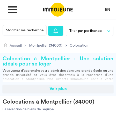
EN
Modifier ma recherche
MON COMPTE
>
Montpellier (34000)
>
Colocation
Accueil
DÉPOSER UNE ANNONCE
Colocation à Montpellier : Une solution
idéale pour se loger
Vous venez d’apprendre votre admission dans une grande école ou une
Je cherche un logement
grande université et vous êtes désormais à la recherche d’une
colocation à Montpellier
. Nos
experts ImmoJeune
sont à votre
disposition pour vous accompagner dans cette nouvelle aventure et
faire de votre année universitaire un véritable succès. Reconnue pour
Voir plus
Je propose un bien
sa
vie étudiante animée
,
Montpellier
vous offre un cadre idéal où vous
pourrez allier travail, études et détente. Vous y trouverez une
multitude de
bars
, de
boîtes de nuit
, de
musées
et de
salles de
Colocations à Montpellier (34000)
concert
, sans oublier un réseau de
transports en commun
faciles
Villes
d’accès pour vous déplacer aisément dans la ville.
La sélection de biens de l’équipe
Si vous êtes à la recherche de
colocations à Montpellier
, vous pouvez