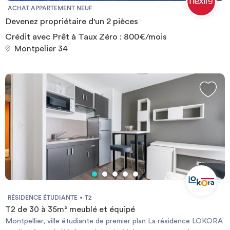
design, spacieux et optimisés. Tout a été pensé pour le bien-être
ACHAT APPARTEMENT NEUF
des étudiants au quotidien : salle d’eau et WC privatifs, cuisine
Devenez propriétaire d'un 2 pièces
équipée avec réfrigérateur, mobilier de qualité avec grand bureau,
rangements astucieux et literie grand confort. De plus, certains
Crédit avec Prêt à Taux Zéro : 800€/mois
appartements sont prolongés par des balcons offrant une très
Montpelier 34
belle luminosité !
RÉSIDENCE ÉTUDIANTE
T2
T2 de 30 à 35m² meublé et équipé
Montpellier, ville étudiante de premier plan La résidence LOKORA