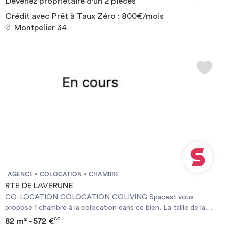
Devenez propriétaire d'un 2 pièces
tout en restant proche des commodités. Les points forts de
cette colocation : Appartement entièrement rénové en 2023. 5
Crédit avec Prêt à Taux Zéro : 800€/mois
chambres privatives. Grande pièce de vie conviviale et lumineuse.
Montpelier 34
Cuisine moderne et entièrement équipée. Logement spacieux de
100 m². Environnement calme et recherché. Type de bail :
INDIVIDUEL Required documents: - Reason for impermanence -
Financial guarantee - Identity Card Documents requis: - Motif du
transfert / transitoire - Garanties financières - Carte d'identité
AGENCE
COLOCATION
CHAMBRE
RTE DE LAVERUNE
CO-LOCATION COLOCATION COLIVING Spacest vous
propose 1 chambre à la colocation dans ce bien. La taille de la
chambre est de 12 ㎡.. Cette location est éligible aux APL.
82 m² - 572 €
CC