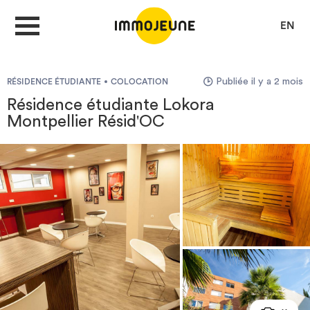
EN
Publiée il y a 2 mois
RÉSIDENCE ÉTUDIANTE
COLOCATION
MON COMPTE
Résidence étudiante Lokora
Montpellier Résid'OC
DÉPOSER UNE ANNONCE
Je cherche un logement
Je propose un bien
Villes