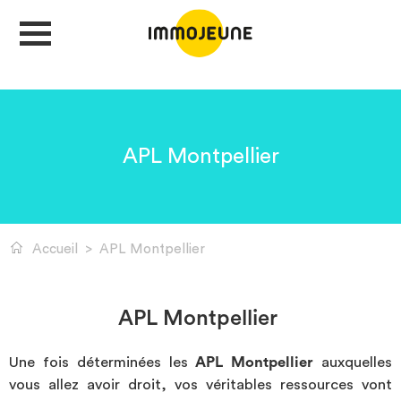
MON COMPTE
APL Montpellier
DÉPOSER UNE ANNONCE
Accueil
>
APL Montpellier
Je cherche un logement
Je propose un bien
APL Montpellier
Une fois déterminées les
APL Montpellier
auxquelles
Villes
vous allez avoir droit, vos véritables ressources vont