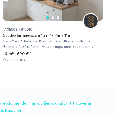
AGENCE
STUDIO
Studio lumineux de 16 m² - Paris 11e
Paris 11e – Studio de 16 m², situé au 18 rue Guillaume
Bertrand (75011 Paris). Au 4e étage, sans ascenseur.
L'appartement dispose d'une pièce principale avec cuisine
16 m² - 590 €
CC
équipée, ainsi que d'une salle d'eau avec WC. Très
75000 Paris
lumineux, il bénéficie d'une exposition ouest. Transports à
proximité : métro Voltaire (Ligne 9) ou Philippe Auguste
(Ligne 2). Loyer et conditions : sur demande. Les visites
sont organisées dès cette semaine. Si vous êtes
intéressé(e), merci d'envoyer votre dossier complet par
mail à l'adresse suivante : .
ofessionnel de l’immobilier souhaitant trouver un
e location !