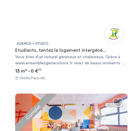
AGENCE
STUDIO
Etudiants, tentez le logement intergéné...
Vous êtes d'un naturel généreux et chaleureux, Grâce à
www.ensemble2generations.fr vivez de beaux moments de
partage et d'échange avec une personne senior . Nous
13 m² - 0 €
CC
vous proposons un logement à Paris , en échange de
75005 Paris 05
présence le soir et la nuit (1 soirée de libre par semaine et 2
week-ends par mois + 4 semaines de vacances)
Encadrement et suivi sécurisé par l'association. contact
c.garnier@ensemble2generations.fr
Complet