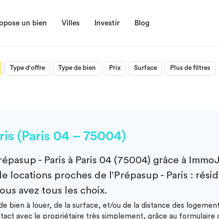
opose un bien
Villes
Investir
Blog
Type d'offre
Type de bien
Prix
Surface
Plus de filtres
is (Paris 04 – 75004)
répasup - Paris à Paris 04 (75004)
grâce à ImmoJ
de locations proches de l’Prépasup - Paris : rési
ous avez tous les choix.
e bien à louer, de la surface, et/ou de la distance des logement
ntact avec le propriétaire très simplement, grâce au formulair