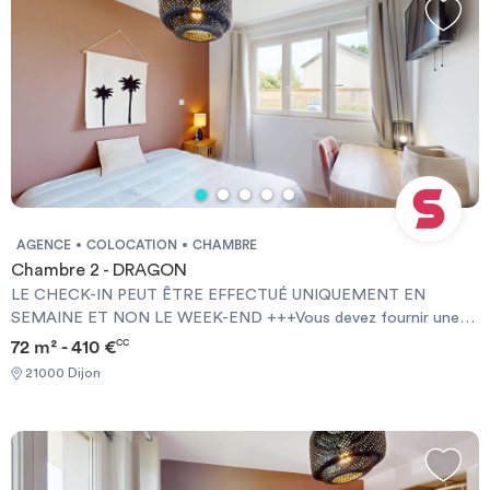
AGENCE
COLOCATION
CHAMBRE
Chambre 2 - DRAGON
LE CHECK-IN PEUT ÊTRE EFFECTUÉ UNIQUEMENT EN
SEMAINE ET NON LE WEEK-END +++Vous devez fournir une
Garantie Visale obligatoirement et une assurance habitation+++
72 m² - 410 €
CC
[ENG] CHECK-IN CAN ONLY BE DONE ON WEEKDAYS AND
21000 Dijon
NOT AT WEEKENDS +++You must provide a Visale Guarantee
and home insurance+++.