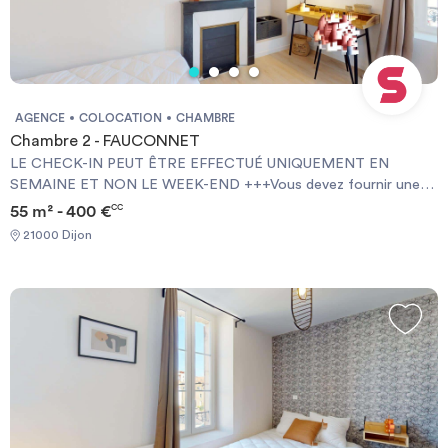
AGENCE
COLOCATION
CHAMBRE
Chambre 2 - FAUCONNET
LE CHECK-IN PEUT ÊTRE EFFECTUÉ UNIQUEMENT EN
SEMAINE ET NON LE WEEK-END +++Vous devez fournir une
Garantie Visale obligatoirement et une assurance habitation+++
55 m² - 400 €
CC
[ENG] CHECK-IN CAN ONLY BE DONE ON WEEKDAYS AND
21000 Dijon
NOT AT WEEKENDS +++You must provide a Visale Guarantee
and home insurance+++.