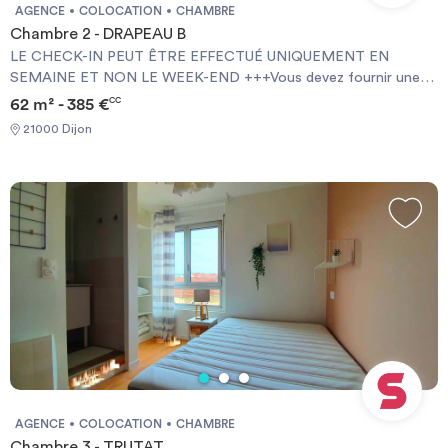
AGENCE
COLOCATION
CHAMBRE
Chambre 2 - DRAPEAU B
LE CHECK-IN PEUT ÊTRE EFFECTUÉ UNIQUEMENT EN
SEMAINE ET NON LE WEEK-END +++Vous devez fournir une
Garantie Visale obligatoirement et une assurance habitation+++
62 m² - 385 €
CC
[ENG] CHECK-IN CAN ONLY BE DONE ON WEEKDAYS AND
21000 Dijon
NOT AT WEEKENDS +++You must provide a Visale Guarantee
and home insurance+++.
AGENCE
COLOCATION
CHAMBRE
Chambre 3 - TRUTAT