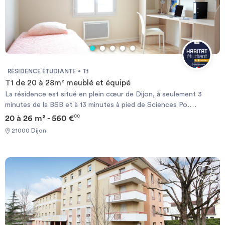
RÉSIDENCE ÉTUDIANTE
T1
T1 de 20 à 28m² meublé et équipé
La résidence est situé en plein cœur de Dijon, à seulement 3
minutes de la BSB et à 13 minutes à pied de Sciences Po.
Burgundinn République accueille les étudiants et les jeunes en
20 à 26 m² - 560 €
CC
formation professionnelle. Elle propose un cadre de vie sécurisé,
21000 Dijon
calme et convivial, où l'on se sent « comme à la maison » dès le
premier jour.