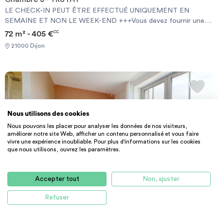
LE CHECK-IN PEUT ÊTRE EFFECTUÉ UNIQUEMENT EN
SEMAINE ET NON LE WEEK-END +++Vous devez fournir une
Garantie Visale obligatoirement et une assurance habitation+++
72 m² - 405 €
CC
[ENG] CHECK-IN CAN ONLY BE DONE ON WEEKDAYS AND
21000 Dijon
NOT AT WEEKENDS +++You must provide a Visale Guarantee
and home insurance+++.
Nous utilisons des cookies
Nous pouvons les placer pour analyser les données de nos visiteurs,
améliorer notre site Web, afficher un contenu personnalisé et vous faire
vivre une expérience inoubliable. Pour plus d'informations sur les cookies
que nous utilisons, ouvrez les paramètres.
Accepter tout
Non, ajuster
AGENCE
COLOCATION
CHAMBRE
Refuser
Chambre 3 - DRAPEAU B
LE CHECK-IN PEUT ÊTRE EFFECTUÉ UNIQUEMENT EN