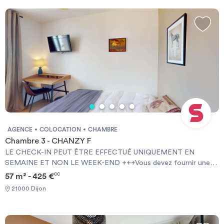
AGENCE
COLOCATION
CHAMBRE
Chambre 3 - CHANZY F
LE CHECK-IN PEUT ÊTRE EFFECTUÉ UNIQUEMENT EN
SEMAINE ET NON LE WEEK-END +++Vous devez fournir une
Garantie Visale obligatoirement et une assurance habitation+++
57 m² - 425 €
CC
[ENG] CHECK-IN CAN ONLY BE DONE ON WEEKDAYS AND
21000 Dijon
NOT AT WEEKENDS +++You must provide a Visale Guarantee
and home insurance+++.