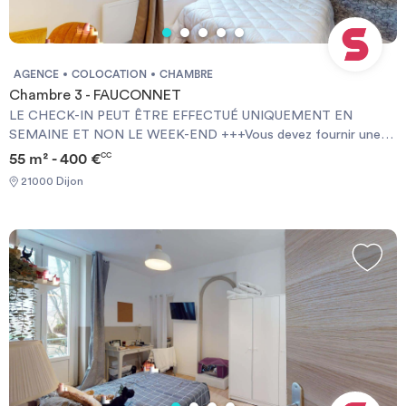
AGENCE
COLOCATION
CHAMBRE
Chambre 3 - FAUCONNET
LE CHECK-IN PEUT ÊTRE EFFECTUÉ UNIQUEMENT EN
SEMAINE ET NON LE WEEK-END +++Vous devez fournir une
Garantie Visale obligatoirement et une assurance habitation+++
55 m² - 400 €
CC
[ENG] CHECK-IN CAN ONLY BE DONE ON WEEKDAYS AND
21000 Dijon
NOT AT WEEKENDS +++You must provide a Visale Guarantee
and home insurance+++.