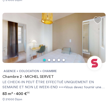
NOT AT WEEKENDS +++You must provide a Visale Guarantee
and home insurance+++.
AGENCE
COLOCATION
CHAMBRE
Chambre 2 - MICHEL SERVET
LE CHECK-IN PEUT ÊTRE EFFECTUÉ UNIQUEMENT EN
SEMAINE ET NON LE WEEK-END +++Vous devez fournir une
Garantie Visale obligatoirement et une assurance habitation+++
83 m² - 400 €
CC
[ENG] CHECK-IN CAN ONLY BE DONE ON WEEKDAYS AND
21000 Dijon
NOT AT WEEKENDS +++You must provide a Visale Guarantee
and home insurance+++.