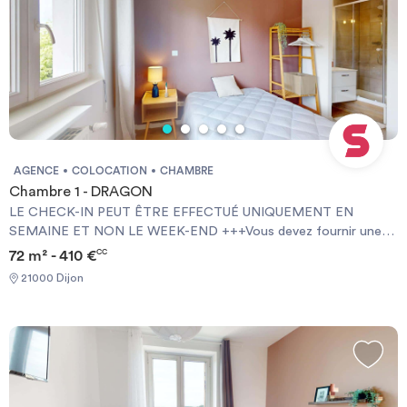
AGENCE
COLOCATION
CHAMBRE
Chambre 1 - DRAGON
LE CHECK-IN PEUT ÊTRE EFFECTUÉ UNIQUEMENT EN
SEMAINE ET NON LE WEEK-END +++Vous devez fournir une
Garantie Visale obligatoirement et une assurance habitation+++
72 m² - 410 €
CC
[ENG] CHECK-IN CAN ONLY BE DONE ON WEEKDAYS AND
21000 Dijon
NOT AT WEEKENDS +++You must provide a Visale Guarantee
and home insurance+++.