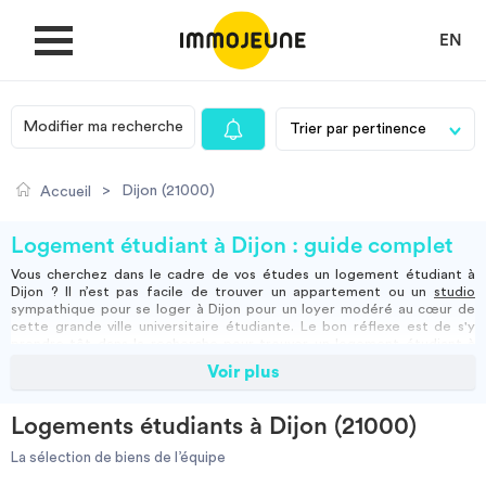
EN
Modifier ma recherche
MON COMPTE
>
Dijon (21000)
Accueil
DÉPOSER UNE ANNONCE
Logement étudiant à Dijon : guide complet
Vous cherchez dans le cadre de vos études
un logement étudiant à
Dijon
? Il n’est pas facile de trouver un appartement ou un
studio
Je cherche un logement
sympathique pour se loger à Dijon pour un loyer modéré au cœur de
cette grande ville universitaire étudiante. Le bon réflexe est de s'y
prendre tôt dans la recherche pour trouver un logement étudiant à
Dijon qui correspondra entièrement à vos attentes ! Nous connaissons
Voir plus
Je propose un bien
les difficultés financières que peuvent rencontrer les étudiants et
jeunes actifs, c’est pourquoi ImmoJeune.com met un point d’honneur à
vous proposer des habitations pensées et adaptées de tous types :
Logements étudiants à Dijon (21000)
particulier,
résidence étudiante
, courte durée,
colocation
…
Villes
Découvrez de nombreuses
locations étudiantes à Dijon
et plus
La sélection de biens de l’équipe
particulèrement des résidences étudiantes spécialement construites
pour répondre aux besoins des universitaires. Vous pouvez y partager