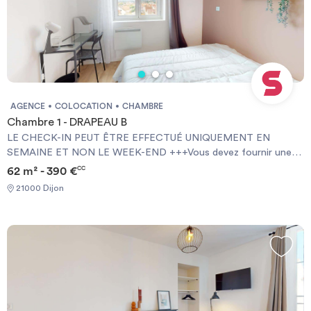
AGENCE
COLOCATION
CHAMBRE
Chambre 1 - DRAPEAU B
LE CHECK-IN PEUT ÊTRE EFFECTUÉ UNIQUEMENT EN
SEMAINE ET NON LE WEEK-END +++Vous devez fournir une
Garantie Visale obligatoirement et une assurance habitation+++
62 m² - 390 €
CC
[ENG] CHECK-IN CAN ONLY BE DONE ON WEEKDAYS AND
21000 Dijon
NOT AT WEEKENDS +++You must provide a Visale Guarantee
and home insurance+++.