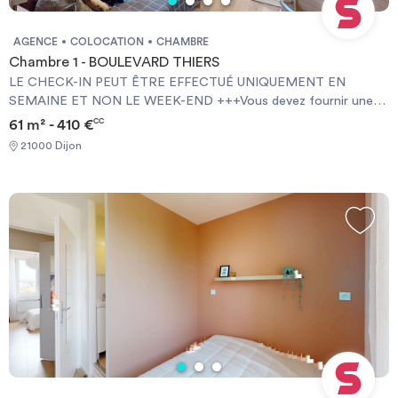
AGENCE
COLOCATION
CHAMBRE
Chambre 1 - BOULEVARD THIERS
LE CHECK-IN PEUT ÊTRE EFFECTUÉ UNIQUEMENT EN
SEMAINE ET NON LE WEEK-END +++Vous devez fournir une
Garantie Visale obligatoirement et une assurance habitation+++
61 m² - 410 €
CC
[ENG] CHECK-IN CAN ONLY BE DONE ON WEEKDAYS AND
21000 Dijon
NOT AT WEEKENDS +++You must provide a Visale Guarantee
and home insurance+++.