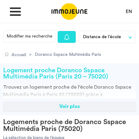
EN
Modifier ma recherche
MON COMPTE
>
Doranco Sspace Multimédia Paris
Accueil
DÉPOSER UNE ANNONCE
Logement proche Doranco Sspace
Multimédia Paris (Paris 20 – 75020)
Trouvez un
logement
proche de l’école
Doranco Sspace
Je cherche un logement
Multimédia Paris à Paris 20 (75020)
grâce à
ImmoJeune.com, le premier site du logement étudiant.
Voir plus
Je propose un bien
Découvrez nos milliers d’offres de locations proches de
l’Doranco Sspace Multimédia Paris : résidences
Logements proche de Doranco Sspace
étudiantes, locations par particuliers, par agences et
Villes
Multimédia Paris (75020)
colocations. Vous avez tous les choix.
La sélection de biens de l’équipe