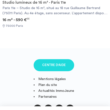
Studio lumineux de 16 m² - Paris 11e
Paris 11e – Studio de 16 m², situé au 18 rue Guillaume Bertrand
(75011 Paris). Au 4e étage, sans ascenseur. L'appartement dispose
d'une pièce principale avec cuisine équipée, ainsi que d'une salle
16 m² - 590 €
CC
d'eau avec WC. Très lumineux, il bénéficie d'une exposition
75000 Paris
ouest. Transports à proximité : métro Voltaire (Ligne 9) ou
Philippe Auguste (Ligne 2). Loyer et conditions : sur demande.
Les visites sont organisées dès cette semaine. Si vous êtes
intéressé(e), merci d'envoyer votre dossier complet par mail à
l'adresse suivante : .
CENTRE D'AIDE
Mentions légales
Plan du site
Actualités ImmoJeune
Partenaires