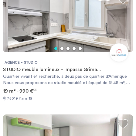
AGENCE
STUDIO
STUDIO meublé lumineux – Impasse Grima...
Quartier vivant et recherché, à deux pas de quartier d’Amérique
Nous vous proposons ce studio meublé et équipé de 18.48 m²,
idéalement situé dans le très demandé dans le 19ème
19 m² - 990 €
CC
arrondissement. Situé au 2ème étage dans un immeuble sécurisé
75019 Paris 19
digicode, il bénéficie d’un calme appréciable malgré l’animation du
quartier. Caractéristiques du bien : - Surface : 18.48 m² - Meublé
et équipé selon les standards de la location (liste disponible sur
demande) - Pièce principale lumineuse, - Cuisine ouverte et
entièrement équipée : plaques, réfrigérateur, micro-ondes, lave-
linge - Salle de douche indépendante avec WC Transports à