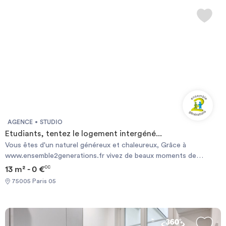
pied).
AGENCE
STUDIO
Etudiants, tentez le logement intergéné...
Vous êtes d'un naturel généreux et chaleureux, Grâce à
www.ensemble2generations.fr vivez de beaux moments de
partage et d'échange avec une personne senior . Nous vous
13 m² - 0 €
CC
proposons un logement à Paris , en échange de présence le soir
75005 Paris 05
et la nuit (1 soirée de libre par semaine et 2 week-ends par mois +
4 semaines de vacances) Encadrement et suivi sécurisé par
l'association. contact
c.garnier@ensemble2generations.fr