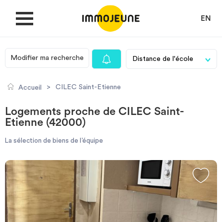
EN
Modifier ma recherche
MON COMPTE
>
CILEC Saint-Etienne
Accueil
DÉPOSER UNE ANNONCE
Logements proche de CILEC Saint-
Etienne (42000)
Je cherche un logement
La sélection de biens de l’équipe
Je propose un bien
Villes