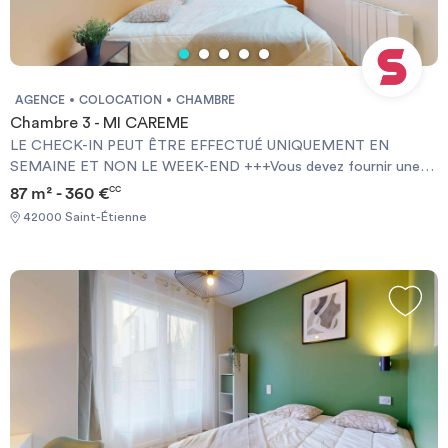
AGENCE
COLOCATION
CHAMBRE
Chambre 3 - MI CAREME
LE CHECK-IN PEUT ÊTRE EFFECTUÉ UNIQUEMENT EN
SEMAINE ET NON LE WEEK-END +++Vous devez fournir une
Garantie Visale obligatoirement et une assurance habitation+++
87 m² - 360 €
CC
[ENG] CHECK-IN CAN ONLY BE DONE ON WEEKDAYS AND
42000 Saint-Étienne
NOT AT WEEKENDS +++You must provide a Visale Guarantee
and home insurance+++.