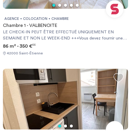
AGENCE
COLOCATION
CHAMBRE
Chambre 1 - VALBENOITE
LE CHECK-IN PEUT ÊTRE EFFECTUÉ UNIQUEMENT EN
SEMAINE ET NON LE WEEK-END +++Vous devez fournir une
Garantie Visale obligatoirement et une assurance habitation+++
86 m² - 350 €
CC
[ENG] CHECK-IN CAN ONLY BE DONE ON WEEKDAYS AND
42000 Saint-Étienne
NOT AT WEEKENDS +++You must provide a Visale Guarantee
and home insurance+++.