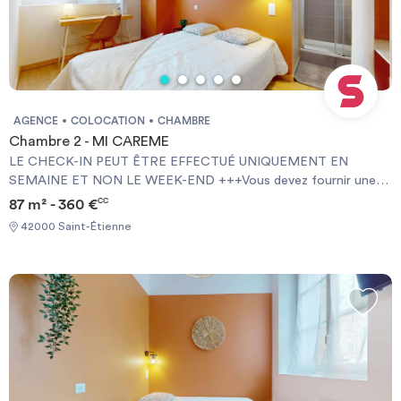
AGENCE
COLOCATION
CHAMBRE
Chambre 2 - MI CAREME
LE CHECK-IN PEUT ÊTRE EFFECTUÉ UNIQUEMENT EN
SEMAINE ET NON LE WEEK-END +++Vous devez fournir une
Garantie Visale obligatoirement et une assurance habitation+++
87 m² - 360 €
CC
[ENG] CHECK-IN CAN ONLY BE DONE ON WEEKDAYS AND
42000 Saint-Étienne
NOT AT WEEKENDS +++You must provide a Visale Guarantee
and home insurance+++.