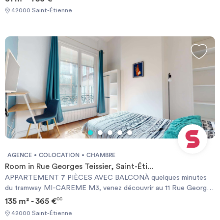
42000 Saint-Étienne
AGENCE
COLOCATION
CHAMBRE
Room in Rue Georges Teissier, Saint-Éti...
APPARTEMENT 7 PIÈCES AVEC BALCONÀ quelques minutes
du tramway MI-CAREME M3, venez découvrir au 11 Rue Georges
Teissier à Saint-Étienne (42000) cette colocation de 6 chambres
135 m² - 365 €
CC
de 135 m².🛌 LA CHAMBRELa chambre 6 dispose d'un lit double,
42000 Saint-Étienne
de plusieurs rangements, d'une TV murale, et d'un lampadaire.🏠