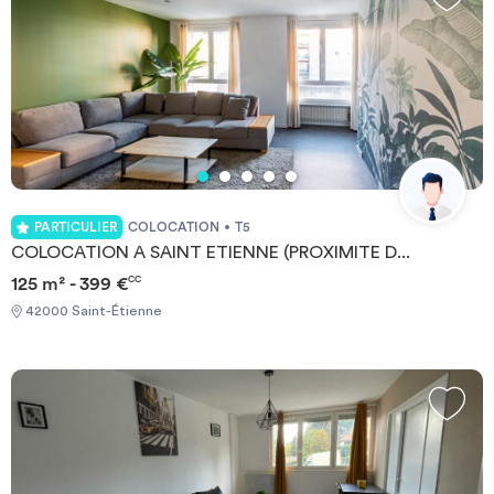
la résidence : Internet en wifi gratuit, accueil 7/7, laverie. Que
vous soyez simplement de passage ou pour une année d’étude, le
Residhotel Saint Etienne Centre propose de nombreux studios,
tous meublés et équipés. Les logements sont adaptés aux
besoins de chacun et la résidence propose de nombreux services
utiles. OFFRE EXCLUSIVEMENT RESERVEE AUX ETUDIANTS,
UN DOCUMENT ATTESTANT DE VOTRE INSCRIPTION VOUS
SERA DEMANDE
PARTICULIER
COLOCATION
T5
COLOCATION A SAINT ETIENNE (PROXIMITE D...
125 m² - 399 €
CC
42000 Saint-Étienne