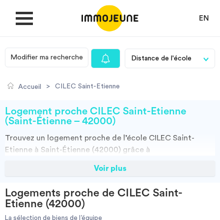
EN
Modifier ma recherche
MON COMPTE
>
CILEC Saint-Etienne
Accueil
DÉPOSER UNE ANNONCE
Logement proche CILEC Saint-Etienne
(Saint-Étienne – 42000)
Trouvez un
logement
proche de l’école
CILEC Saint-
Je cherche un logement
Etienne à Saint-Étienne (42000)
grâce à
ImmoJeune.com, le premier site du logement étudiant.
Voir plus
Je propose un bien
Découvrez nos milliers d’offres de locations proches de
l’CILEC Saint-Etienne : résidences étudiantes, locations
Logements proche de CILEC Saint-
par particuliers, par agences et colocations. Vous avez
Villes
Etienne (42000)
tous les choix.
La sélection de biens de l’équipe