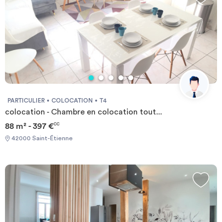
entièrement sécurisée, la résidence bénéficie d'un système de
vidéosurveillance ainsi que d'un contrôle d'accès avec visiophone
dans chaque logement, offrant sécurité et tranquillité d'esprit.
Idéalement implantée en centre-ville de Saint-Étienne, la
résidence se trouve à proximité immédiate de l'École Nationale
Supérieure d'Architecture, de la Cité du Design, du lycée Fauriel,
des principales places du centre-ville, ainsi que de nombreux
commerces, restaurants, services, lignes de tramway et arrêts de
bus. Grâce à son emplacement privilégié, cette résidence
étudiante constitue une solution idéale pour les étudiants
PARTICULIER
COLOCATION
T4
recherchant un logement sécurisé, calme et proche de leur
colocation - Chambre en colocation tout...
établissement d'enseignement.
88 m² - 397 €
CC
42000 Saint-Étienne