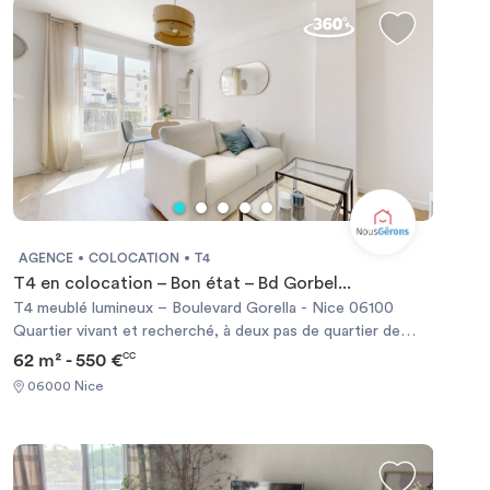
sont meublés.
AGENCE
COLOCATION
T4
T4 en colocation – Bon état – Bd Gorbel...
T4 meublé lumineux – Boulevard Gorella - Nice 06100
Quartier vivant et recherché, à deux pas de quartier de
Saint Sylvestre Nous vous proposons une chambre dans
62 m² - 550 €
CC
cet appartement en collocation, meublé et équipé de 62.16
06000 Nice
m², idéalement situé dans le très demandé saint Sylvestre.
Situé au 4ème étage dans un immeuble sécurisé par un
digicode, interphone, gardien il bénéficie d’un calme
appréciable malgré l’animation du quartier. Caractéristiques