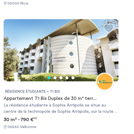
Campus Valrose, L'Ecole du Journalisme, UFR
06000 Nice
Odontologie, et UFR Médecine, etc.... Elle vous accueille
avec 140 appartements, allant du studio de 19 m², du T1 de
25 à 30 m² ou du T2 de 32 à 35 m². Tous les logements
sont meublés.
RÉSIDENCE ÉTUDIANTE
T1 BIS
Appartement T1 Bis Duplex de 30 m² terr...
La résidence étudiante à Sophia Antipolis se situe au
centre de la technopole de Sophia Antipolis, sur la route
des Dolines, ce qui la place à 2 minutes à pied du centre de
30 m² - 790 €
CC
Garbejaire. La résidence se trouve à quelques minutes de
06560 Valbonne
nombreuses écoles d’Enseignement Supérieur dont le