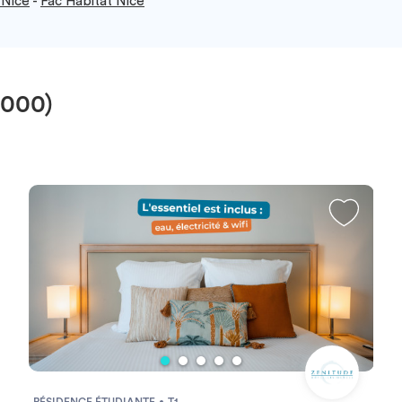
 Nice
-
Fac Habitat Nice
6000)