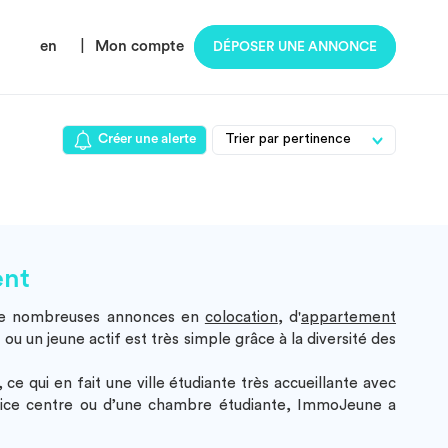
en
|
Mon compte
DÉPOSER UNE ANNONCE
Créer une alerte
ent
de nombreuses annonces en
colocation
, d'
appartement
ou un jeune actif est très simple grâce à la diversité des
ce qui en fait une ville étudiante très accueillante avec
ice centre ou d’une chambre étudiante, ImmoJeune a
!