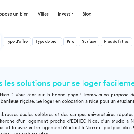
opose un bien
Villes
Investir
Blog
Type d'offre
Type de bien
Prix
Surface
Plus de filtres
 les solutions pour se loger facilem
 Nice
? Vous êtes sur la bonne page ! ImmoJeune propose 
n banlieue niçoise.
Se loger en colocation à Nice
pour un étudiant 
mbreuses écoles célèbres et des campus universitaires réputés, 
echerche d’un
logement proche
d’EDHEC Nice, d’un
studio
à N
s et trouvez votre logement étudiant à Nice en quelques clics 