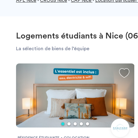
APL Nice
-
CROUS Nice
-
CAF Nice
-
Location particulier
Logements étudiants à Nice (0
La sélection de biens de l’équipe