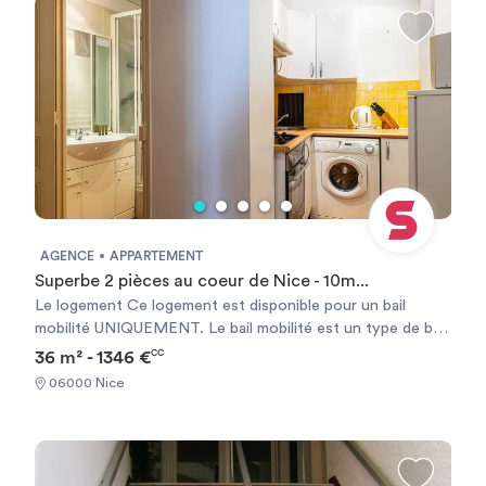
sont meublés.
AGENCE
APPARTEMENT
Superbe 2 pièces au coeur de Nice - 10m...
Le logement Ce logement est disponible pour un bail
mobilité UNIQUEMENT. Le bail mobilité est un type de bail
de location meublée de courte durée. Il vise à faciliter la
36 m² - 1346 €
CC
mobilité des locataires, et notamment ceux amenés à
06000 Nice
déménager pour des raisons professionnelles (mutation ou
mission), les étudiants, les jeunes en formation, en
alternance ou en stage. L'appartement est situé en plein
coeur de Nice, à seulement quelques pas de la Basilique