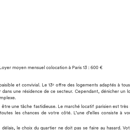
Espaces communs conviviaux Communauté
d'ambassadeurs Studéa PRATICITÉ : Laverie Connexion
internet haut débit offerte Bon plan énergie Prêt de
matériel gratuit D'autres services peuvent être disponibles
en résidence. Pour + d'infos, contactez votre responsable
de résidence. La liste des logements réservables est mise à
jour chaque jour, mais peut ne pas refléter les disponibilités
en temps réel.
Loyer moyen mensuel colocation à Paris 13 : 600 €
 paisible et convivial. Le 13ᵉ offre des logements adaptés à t
dans une résidence de ce secteur. Cependant, dénicher un lo
omplexe.
 être une tâche fastidieuse. Le marché locatif parisien est très 
toutes les chances de votre côté. L’une d’elles consiste à v
 délais, le choix du quartier ne doit pas se faire au hasard. V