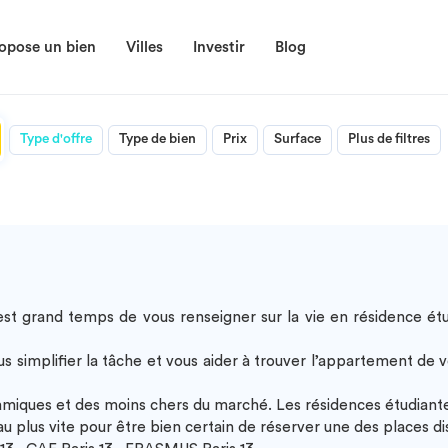
opose un bien
Villes
Investir
Blog
Type d'offre
Type de bien
Prix
Surface
Plus de filtres
l est grand temps de vous renseigner sur la vie en
résidence étu
implifier la tâche et vous aider à trouver l’appartement de v
namiques et des moins chers du marché. Les
résidences étudiante
u plus vite pour être bien certain de réserver une des places di