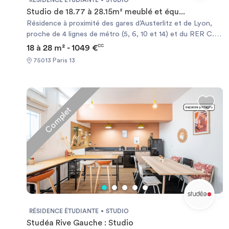
RÉSIDENCE ÉTUDIANTE
STUDIO
Studio de 18.77 à 28.15m² meublé et équ...
Résidence à proximité des gares d’Austerlitz et de Lyon,
proche de 4 lignes de métro (5, 6, 10 et 14) et du RER C. A
quelques minutes à pied de l’Université Pierre et Marie
18 à 28 m² - 1049 €
CC
Curie Sciences et Médecine (UPMC) et de l’Université
75013 Paris 13
Paris – Sorbonne Lettres et Civilisations. Chauffage
électrique et ballon d’eau chaude individuels.
Complet
RÉSIDENCE ÉTUDIANTE
STUDIO
Studéa Rive Gauche : Studio