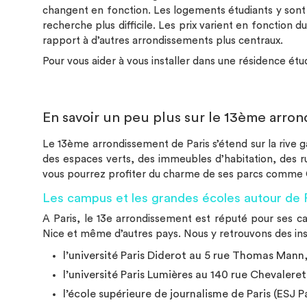
services peuvent être disponibles en résidence. Pour +
changent en fonction. Les logements étudiants y sont d
d'infos, contactez votre responsable de résidence. La liste
recherche plus difficile. Les prix varient en fonction
des logements réservables est mise à jour chaque jour,
rapport à d’autres arrondissements plus centraux.
mais peut ne pas refléter les disponibilités en temps réel.
Pour vous aider à vous installer dans une résidence étu
En savoir un peu plus sur le 13ème arro
Le 13ème arrondissement de Paris s’étend sur la rive gau
des espaces verts, des immeubles d’habitation, des rue
vous pourrez profiter du charme de ses parcs comme Ch
Les campus et les grandes écoles autour de P
A Paris, le 13e arrondissement est réputé pour ses c
Nice et même d’autres pays. Nous y retrouvons des in
l’université
Paris Diderot
au 5 rue Thomas Mann, 
l’université Paris Lumières au 140 rue Chevaleret
l’école supérieure de journalisme de Paris (ESJ P