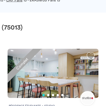
13 -
CAF Paris
13 - ERASMUS Paris 13
 (75013)
Complet