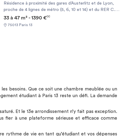
Résidence à proximité des gares d’Austerlitz et de Lyon,
offerte Bon plan énergie Prêt de matériel gratuit D'autres
proche de 4 lignes de métro (5, 6, 10 et 14) et du RER C. A
services peuvent être disponibles en résidence. Pour +
quelques minutes à pied de l’Université Pierre et Marie
33 à 47 m² - 1390 €
CC
d'infos, contactez votre responsable de résidence. La liste
Curie Sciences et Médecine (UPMC) et de l’Université
des logements réservables est mise à jour chaque jour,
75013 Paris 13
Paris – Sorbonne Lettres et Civilisations. Chauffage
mais peut ne pas refléter les disponibilités en temps réel.
électrique et ballon d’eau chaude individuels.
ous les besoins. Que ce soit une chambre meublée ou un
gement étudiant à Paris 13 reste un défi. La demande
saturé. Et le 13e arrondissement n’y fait pas exception.
ous fier à une plateforme sérieuse et efficace comme
otre rythme de vie en tant qu’étudiant et vos dépenses