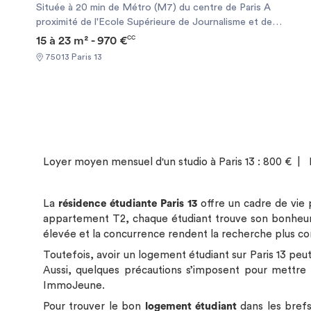
Située à 20 min de Métro (M7) du centre de Paris A
proximité de l'Ecole Supérieure de Journalisme et de
l'Université Panthéon Sorbonne A quelques minutes à
15 à 23 m² - 970 €
CC
pieds des Métros M5, M6, M7 et M14 A proximité du
75013 Paris 13
Jardin des Plantes Commerces alimentaire à proximité de
la résidence LES + STUDÉA* : SÉRÉNITÉ : Résidence
sécurisée (vidéosurveillance, accès sécurisé...) Présence
d'un responsable de résidence Permanence assurée en cas
d’urgence les soirs, week-ends et jours fériés Accès offert
à une application de révisions scolaires premium**
Consultations gratuites en visio avec des psychologues
Loyer moyen mensuel d'un studio à Paris 13 : 800 € | 
(septembre à juin) Application sport & nutrition offerte
(coachs, recettes, challenges)** SIMPLICITÉ : Eligible à
l'aide au logement (ALS) Solution de caution solidaire
La
résidence étudiante Paris 13
offre un cadre de vie
Assurance habitation Studéa à 2,40€/mois*** Espace
appartement T2, chaque étudiant trouve son bonheur 
client digitalisé Transfert gratuit entre résidences Studéa
élevée et la concurrence rendent la recherche plus c
CONVIVIALITÉ : Programme d'animations (soirée
d'intégration, événements mensuels...) Espaces communs
Toutefois, avoir un logement étudiant sur Paris 13 peut
conviviaux Communauté d'ambassadeurs Studéa
Aussi, quelques précautions s’imposent pour mettre 
PRATICITÉ : Laverie Connexion internet haut débit
ImmoJeune.
offerte Bon plan énergie Prêt de matériel gratuit D'autres
Pour trouver le bon
logement étudiant
dans les brefs