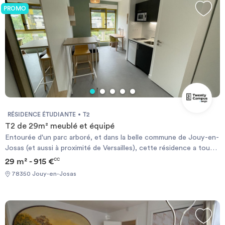
PROMO
RÉSIDENCE ÉTUDIANTE
T2
T2 de 29m² meublé et équipé
Entourée d'un parc arboré, et dans la belle commune de Jouy-en-
Josas (et aussi à proximité de Versailles), cette résidence a tous
les atouts pour réussir sa vie étudiante : calme, proximité des
29 m² - 915 €
CC
écoles, des commerces et des transports. Et si parfois tu trouves
78350 Jouy-en-Josas
ça un peu beaucoup trop calme, Paris n'est vraiment pas loin :)
Twenty Campus propose une résidence étudiante située à JOUY
EN JOSAS à proximité de Versaille et de la gare de Massy TGV
(RER C) . Nous vous proposons des studios meublés et équipés
comprenant coin nuit, bureau, rangements, kitchenette équipée