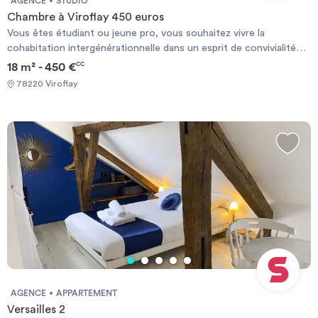
AGENCE
STUDIO
Chambre à Viroflay 450 euros
Vous êtes étudiant ou jeune pro, vous souhaitez vivre la
cohabitation intergénérationnelle dans un esprit de convivialité?
Contactez Ensemble2Générations, l'expert en logement
18 m² - 450 €
CC
intergénérationnel Mme Paineau 06 27 39 78 41 Studio avec coin
78220 Viroflay
cuisine et salle de bain privée dans un cadre verdoyant, transport
à 10' à pied de la gare Rive Gauche (Montparnasse) et RER C
AGENCE
APPARTEMENT
Versailles 2