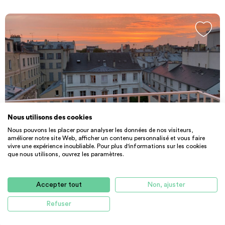
Nous utilisons des cookies
Nous pouvons les placer pour analyser les données de nos visiteurs,
PARTICULIER
APPARTEMENT
améliorer notre site Web, afficher un contenu personnalisé et vous faire
Location de particulier à particulier, ...
vivre une expérience inoubliable. Pour plus d'informations sur les cookies
que nous utilisons, ouvrez les paramètres.
25 m² - 900 €
CC
78000 Versailles
Accepter tout
Non, ajuster
Refuser