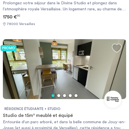
Prolongez votre séjour dans le Divine Studio et plongez dans
l'atmosphère royale Versaillaise. Un logement rare, au charme de
l'ancien, avec de magnifiques poutres apparentes et une
1750 €
CC
délicieuse montée d'escalier décorée avec soin. Idéalement situé
78000 Versailles
au pied du château, vous pourrez profiter de véritables instants,
chargés d'histoire et d'une cuisine raffinée grâce aux excellents
restaurants du quartier. La gare de Versailles Rive Gauche, à 750m
vous permettra de rejoindre Paris rapidement. Le logement
PROMO
Magnifique studio de 19m² dans le plus pur style Versaillais.
Élégant et cosy. Entièrement rénové, ses poutres apparentes
vous offrent un espace cocooning très agréable. Logement sous
comble atypique et lumineux avec une vue dégagée. Salle de bain
élégante & toilettes séparées.
RÉSIDENCE ÉTUDIANTE
STUDIO
Studio de 15m² meublé et équipé
Entourée d'un parc arboré, et dans la belle commune de Jouy-en-
Josas (et aussi à proximité de Versailles), cette résidence a tous