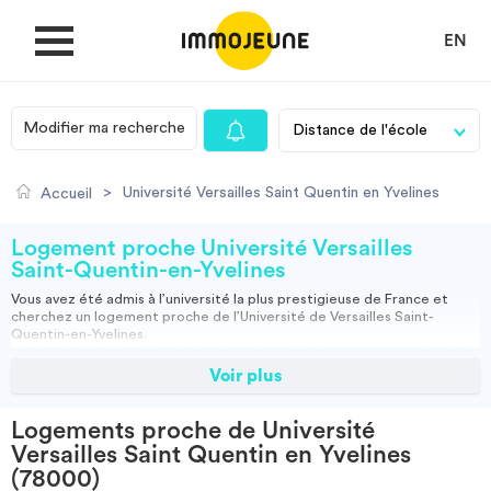
EN
Modifier ma recherche
MON COMPTE
>
Université Versailles Saint Quentin en Yvelines
Accueil
DÉPOSER UNE ANNONCE
Logement proche Université Versailles
Saint-Quentin-en-Yvelines
Vous avez été admis à l’université la plus prestigieuse de France et
Je cherche un logement
cherchez un
logement proche de l’Université de Versailles Saint-
Quentin-en-Yvelines
.
L’université de Versailles-Saint-Quentin-en-Yvelines est une université
française créée en 1991, située dans le département des Yvelines ainsi
Voir plus
Je propose un bien
que depuis 2002 dans celui des Hauts-de-Seine. Avec un rayonnement
international, permettant un brassage plus grand des connaissances et
des découvertes, cette Université dispense un enseignement d’une
Logements proche de Université
qualité éblouissante.
Villes
Versailles Saint Quentin en Yvelines
Pour trouver un
logement à proximité de l’Université Versailles St
(78000)
Quentin-en-Yvelines
, ImmoJeune.com se met à votre disposition afin