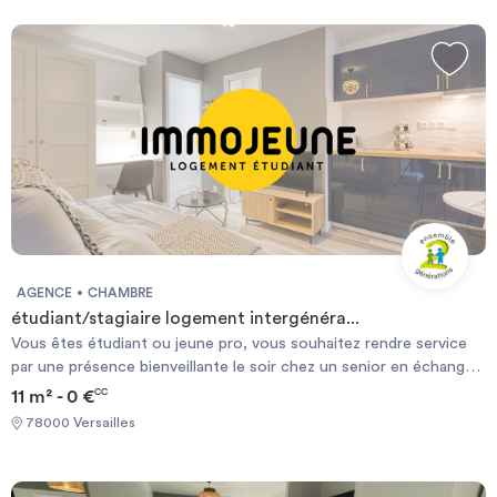
la gare de Versailles Rive Droite Ligne L La Défense/St Lazare
AGENCE
CHAMBRE
étudiant/stagiaire logement intergénéra...
Vous êtes étudiant ou jeune pro, vous souhaitez rendre service
par une présence bienveillante le soir chez un senior en échange
d'un logement gratuit? Contactez Ensemble2Générations,
11 m² - 0 €
CC
l'expert en logement intergénérationnel Mme Paineau 06 27 39
78000 Versailles
78 41 Chambre avec terrasse et salle de bain privée dans un cadre
verdoyant, transport à 10' à pied à La Celle Saint Cloud