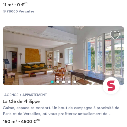
d'un logement gratuit? Contactez Ensemble2Générations,
11 m² - 0 €
CC
l'expert en logement intergénérationnel Mme Paineau 06 27 39
78000 Versailles
78 41 Chambre et salle de bain privée dans un cadre verdoyant,
transport à 10' à pied de la gare Versailles Rive Droite, Ligne L La
Défense/St Lazare
AGENCE
APPARTEMENT
La Clé de Philippe
Calme, espace et confort. Un bout de campagne à proximité de
Paris et de Versailles, où vous profiterez actuellement de
nombreuses animations et notamment des grandes eaux
160 m² - 4500 €
CC
musicales au sein du château, de l'exposition du vieux Versailles.