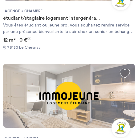
AGENCE
CHAMBRE
étudiant/stagiaire logement intergénéra...
Vous êtes étudiant ou jeune pro, vous souhaitez rendre service
par une présence bienveillante le soir chez un senior en échange
d'un logement gratuit? Contactez Ensemble2Générations,
12 m² - 0 €
CC
l'expert en logement intergénérationnel Mme Paineau 06 27 39
78150 Le Chesnay
78 41 Chambre et salle de bain privée dans un cadre verdoyant,
transport à 15' à pied de la gare Versailles Rive Droite (ligne L La
Défense/St Lazare)