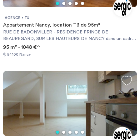
AGENCE
T3
Appartement Nancy, location T3 de 95m²
RUE DE BADONVILLER - RESIDENCE PRINCE DE
BEAUREGARD, SUR LES HAUTEURS DE NANCY dans un cadre
arboré ++ résidence sécurisée, très calme ++ entrée avec
95 m² - 1048 €
CC
placard, très grand salon avec accès grand balcon (vue sur
54100 Nancy
verdure), cuisine entièrement équipée, 2 chambres (dont 1 avec
placard), salle-de-bains avec baignoire et douche, wc - une cave -
PARKING en sous-sol - chauffage individuel éléctrique. Quartier
Agglomération