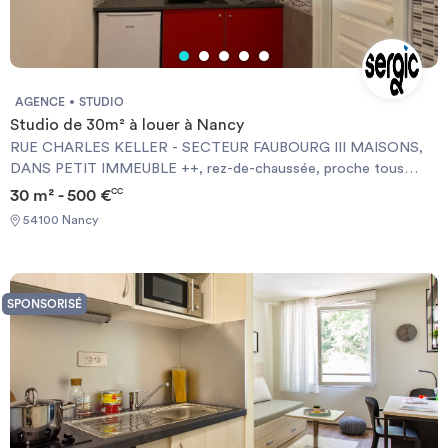
AGENCE
STUDIO
Studio de 30m² à louer à Nancy
RUE CHARLES KELLER - SECTEUR FAUBOURG III MAISONS,
DANS PETIT IMMEUBLE ++, rez-de-chaussée, proche tous
commerces ++ cuisine équipée ouverte sur la pièce principale,
30 m² - 500 €
CC
rangement, salle de bains avec wc - chauffage individuel gaz -
54100 Nancy
Chauffage individuel électrique - “Les informations sur les risques
auxquels ce bien est exposé sont disponibles sur le site
Géorisques : georisques.gouv.fr/”. Quartier Agglomération
SPONSORISÉ