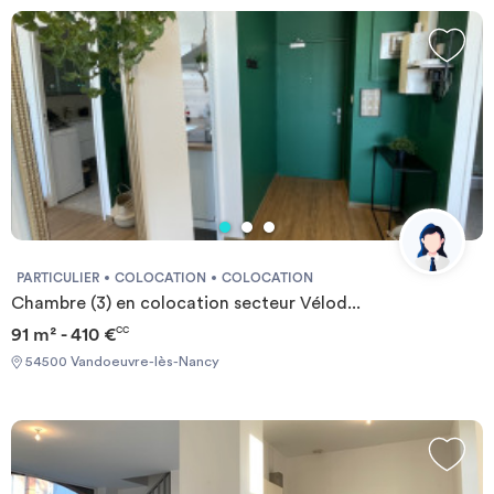
d'une remise d'un tiers sur les honoraires. Le montant des
honoraires tient compte de la réduction. “Les informations sur les
risques auxquels ce bien est exposé sont disponibles sur le site
Géorisques : géorisques.gouv.fr/” Quartier Agglomération
PARTICULIER
COLOCATION
COLOCATION
Chambre (3) en colocation secteur Vélod...
91 m² - 410 €
CC
54500 Vandoeuvre-lès-Nancy