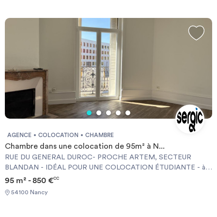
AGENCE
COLOCATION
CHAMBRE
Chambre dans une colocation de 95m² à N...
RUE DU GENERAL DUROC- PROCHE ARTEM, SECTEUR
BLANDAN - IDÉAL POUR UNE COLOCATION ÉTUDIANTE - à
proximité des axes de transport. Situé au deuxième et dernier
95 m² - 850 €
CC
étage d'un immeuble sans ascenseur, cet appartement vous
54100 Nancy
séduira par son agencement fonctionnel et son potentiel. Il se
compose d'un agréable salon-séjour, de deux chambres, dont une