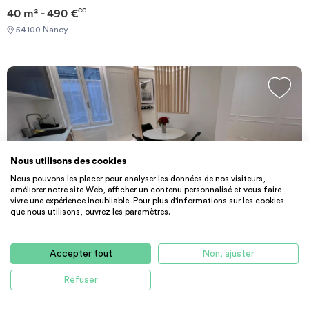
40 m² - 490 €
CC
54100 Nancy
Nous utilisons des cookies
Nous pouvons les placer pour analyser les données de nos visiteurs,
améliorer notre site Web, afficher un contenu personnalisé et vous faire
vivre une expérience inoubliable. Pour plus d'informations sur les cookies
que nous utilisons, ouvrez les paramètres.
PARTICULIER
APPARTEMENT
Location particulier à particulier Nanc
Accepter tout
Non, ajuster
55 m² - 1250 €
CC
Refuser
54100 Nancy