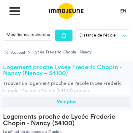
EN
Modifier ma recherche
MON COMPTE
>
Lycée Frederic Chopin - Nancy
Accueil
DÉPOSER UNE ANNONCE
Logement proche Lycée Frederic Chopin -
Nancy (Nancy – 54100)
Trouvez un
logement
proche de l’école
Lycée Frederic
Je cherche un logement
Chopin - Nancy à Nancy (54100)
grâce à
ImmoJeune.com, le premier site du logement étudiant.
Voir plus
Je propose un bien
Découvrez nos milliers d’offres de locations proches de
l’Lycée Frederic Chopin - Nancy : résidences étudiantes,
Logements proche de Lycée Frederic
locations par particuliers, par agences et colocations.
Villes
Chopin - Nancy (54100)
Vous avez tous les choix.
La sélection de biens de l’équipe