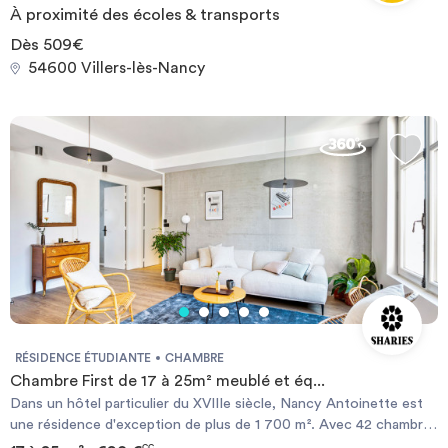
À proximité des écoles & transports
Dès 509€
54600 Villers-lès-Nancy
RÉSIDENCE ÉTUDIANTE
CHAMBRE
Chambre First de 17 à 25m² meublé et éq...
Dans un hôtel particulier du XVIIIe siècle, Nancy Antoinette est
une résidence d'exception de plus de 1 700 m². Avec 42 chambres
et 4 studios, elle accueille 46 résidents. À proximité se trouvent
CC