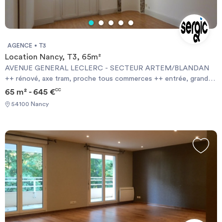
AGENCE
T3
Location Nancy, T3, 65m²
AVENUE GENERAL LECLERC - SECTEUR ARTEM/BLANDAN
++ rénové, axe tram, proche tous commerces ++ entrée, grand
salon accès petit balcon, 2 chambres, cusine équipée (meubles,
65 m² - 645 €
CC
plaques, hotte), salle-de-bains, wc, placard - chauffage individuel
54100 Nancy
gaz. Les informations sur les risques auxquels ce bien est exposé
sont disponibles sur le site Géorisques : georisques.gouv.fr
Quartier Centre ville