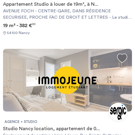
Appartement Studio à louer de 19m², à N...
AVENUE FOCH - CENTRE-GARE, DANS RÉSIDENCE
SECURISEE, PROCHE FAC DE DROIT ET LETTRES - Le studio
est intégralement meublé - Le studio est composé d'une entrée
19 m² - 382 €
CC
avec placard, d'une salle de bains, d'une pièce principale conviviale
54100 Nancy
avec un coin-cuisine. Le chauffage est individuel électrique. le
plus : les honoraires de location sont limités à 2/3 du loyer hors
charges ! “Les informations sur les risques auxquels ce bien est
exposé sont disponibles sur le site Géorisques
: géorisques.gouv.fr/” Quartier Centre ville
AGENCE
STUDIO
Studio Nancy location, appartement de 0...