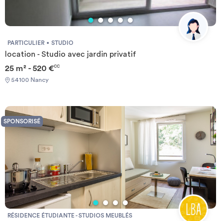
kitchenette équipée avec rangements, plaques de cuisson
électrique, four micro-ondes, réfrigérateur, salle d’eau avec
douche et WC d’une pièce à vivre avec lit gigogne, table, chaises,
bureau et étagère murale TV et connexion internet.
PARTICULIER
STUDIO
location - Studio avec jardin privatif
25 m² - 520 €
CC
54100 Nancy
SPONSORISÉ
RÉSIDENCE ÉTUDIANTE - STUDIOS MEUBLÉS