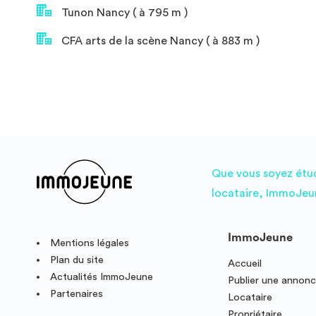
Tunon Nancy ( à 795 m )
CFA arts de la scène Nancy ( à 883 m )
Que vous soyez étudi
locataire, ImmoJeun
ImmoJeune
Mentions légales
Plan du site
Accueil
Actualités ImmoJeune
Publier une annon
Partenaires
Locataire
Propriétaire