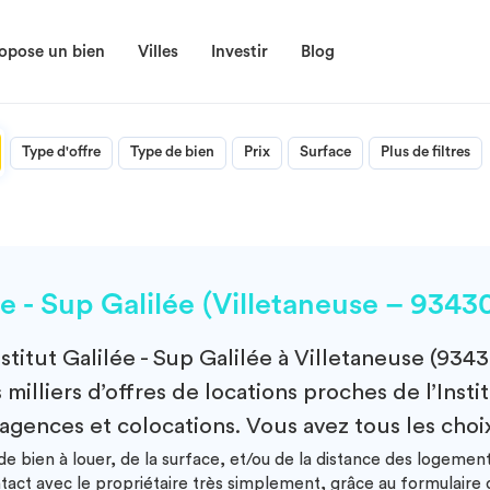
opose un bien
Villes
Investir
Blog
Type d'offre
Type de bien
Prix
Surface
Plus de filtres
e - Sup Galilée (Villetaneuse – 9343
nstitut Galilée - Sup Galilée à Villetaneuse (9343
illiers d’offres de locations proches de l’Instit
 agences et colocations. Vous avez tous les choi
 bien à louer, de la surface, et/ou de la distance des logements 
ntact avec le propriétaire très simplement, grâce au formulair