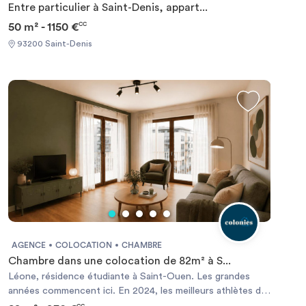
Entre particulier à Saint-Denis, appart...
50 m² - 1150 €
CC
93200 Saint-Denis
AGENCE
COLOCATION
CHAMBRE
Chambre dans une colocation de 82m² à S...
Léone, résidence étudiante à Saint-Ouen. Les grandes
années commencent ici. En 2024, les meilleurs athlètes du
monde dormaient ici. Aujourd'hui, c'est votre tour. Louez