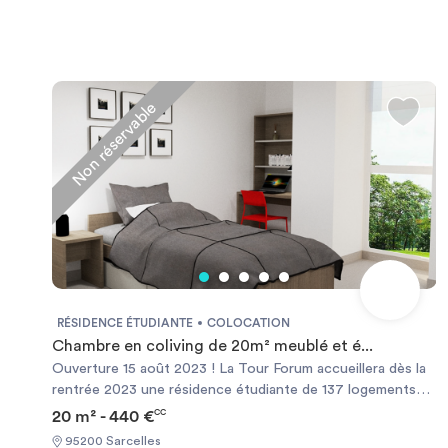
Non réservable
RÉSIDENCE ÉTUDIANTE
COLOCATION
Chambre en coliving de 20m² meublé et é...
Ouverture 15 août 2023 ! La Tour Forum accueillera dès la
rentrée 2023 une résidence étudiante de 137 logements
meublés et équipés pour les jeunes de moins de 30 ans.
20 m² - 440 €
CC
L’ensemble des services proposés à nos APPARTStudents
95200 Sarcelles