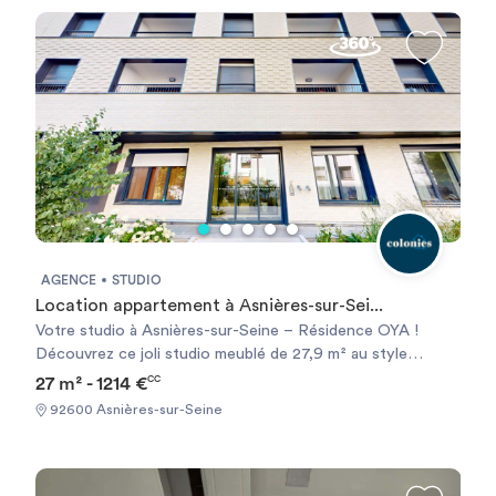
(M13) | 6 mins 🚍 Debussy - Chandon (Bus 366) | 1 min
AGENCE
STUDIO
Location appartement à Asnières-sur-Sei...
Votre studio à Asnières-sur-Seine – Résidence OYA !
Découvrez ce joli studio meublé de 27,9 m² au style
contemporain. Idéalement situé au 9 rue Pierre Curie à
27 m² - 1214 €
CC
Asnières-sur-Seine, il bénéficie d'une résidence moderne à
92600 Asnières-sur-Seine
deux pas de Paris, dans un quartier agréable et
parfaitement desservi. Le studio est conçu pour accueillir
deux personnes dans un espace confortable et bien
optimisé. Pour votre information, le logement ne dispose