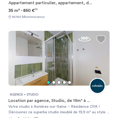
Appartement particulier, appartement, d...
résidence. Séduit par l'espace et les services de la
35 m² - 850 €
CC
résidence Oya ? Choisissez votre unité et réservez votre
T2 en ligne dès maintenant ! Unités disponibles : -
95160 Montmorency
Appartement Deux-pièces Privé A202, 41m², salle de bain
privée, 1520€ REF:1259
AGENCE
STUDIO
Location par agence, Studio, de 19m² à ...
Votre studio à Asnières-sur-Seine – Résidence OYA !
Découvrez ce superbe studio meublé de 19,9 m² au style
contemporain. Situé au 9 rue Pierre Curie à Asnières-sur-