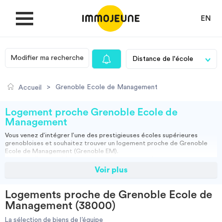
EN
Modifier ma recherche
MON COMPTE
>
Grenoble Ecole de Management
Accueil
DÉPOSER UNE ANNONCE
Logement proche Grenoble Ecole de
Management
Vous venez d’intégrer l’une des prestigieuses écoles supérieures
Je cherche un logement
grenobloises et souhaitez trouver un
logement proche de Grenoble
Ecole de Management
(Grenoble EM).
Grenoble Ecole de Management est une grande école de commerce
qu’on ne présente plus, ou presque. Avec ses près de 7000 étudiants,
Voir plus
Je propose un bien
cet établissement supérieur propose 50 programmes de formation de
niveau licence au doctorat avec une véritable dimension internationale
(une dizaine de sites en Angleterre, en Chine, aux Etats-Unis ou encore
Logements proche de Grenoble Ecole de
en Russie).
Villes
Management (38000)
Implanté dans le quartier d’affaires de Grenoble, Europole, l’immense
campus de 37 000m² profite d’une situation géographique idéale, en
La sélection de biens de l’équipe