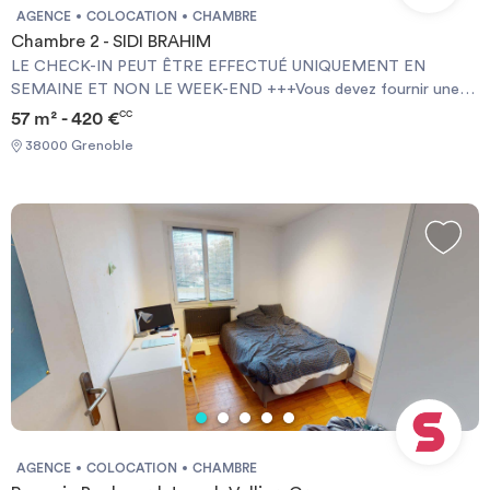
AGENCE
COLOCATION
CHAMBRE
Chambre 2 - SIDI BRAHIM
LE CHECK-IN PEUT ÊTRE EFFECTUÉ UNIQUEMENT EN
SEMAINE ET NON LE WEEK-END +++Vous devez fournir une
Garantie Visale obligatoirement et une assurance habitation+++
57 m² - 420 €
CC
[ENG] CHECK-IN CAN ONLY BE DONE ON WEEKDAYS AND
38000 Grenoble
NOT AT WEEKENDS +++You must provide a Visale Guarantee
and home insurance+++.
AGENCE
COLOCATION
CHAMBRE