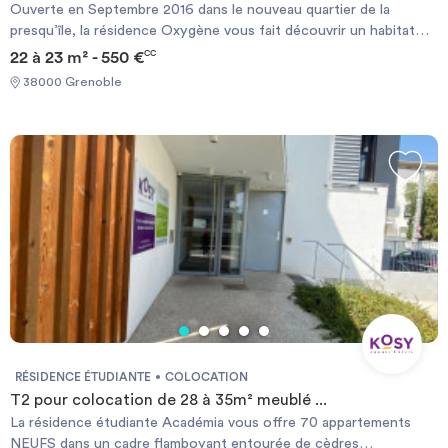
Ouverte en Septembre 2016 dans le nouveau quartier de la
presqu’île, la résidence Oxygène vous fait découvrir un habitat
nouvelle génération. 113 appartements spacieux, fonctionnels,
22 à 23 m² - 550 €
CC
lumineux, meublés vous attendent pour un emménagement « clés
38000 Grenoble
en mains ». Idéalement située proche de l’EM et aussi des
grandes sociétés telles que le CNRS, le CEA, Schneider ... La
résidence propose également des espaces de co-working et une
magnifique salle d’étude et de fitness au 7ème étage, donnant sur
le Vercors. Tous les appartements ont une connexion internet
haut débit par box individuelle. Possibilité d’ALS.
RÉSIDENCE ÉTUDIANTE
COLOCATION
T2 pour colocation de 28 à 35m² meublé ...
La résidence étudiante Académia vous offre 70 appartements
NEUFS dans un cadre flamboyant entourée de cèdres