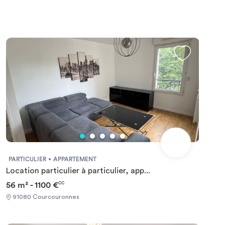
RL5776ELes informations sur les risques auxquels ce bien
est exposé sont disponibles sur le site Géorisques :
www.georisques.gouv.frMontant estimé des dépenses
annuelles d'énergie pour un usage standard : 946 € par
an.Prix moyens des énergies indexés sur l'année
2021,2022,2023 (abonnements compris) Required
documents: - Financial guarantee - Identity Card - Reason
for impermanence Documents requis: - Garanties
financières - Carte d'identité - Motif du transfert /
transitoire
PARTICULIER
APPARTEMENT
Location particulier à particulier, app...
56 m² - 1100 €
CC
91080 Courcouronnes