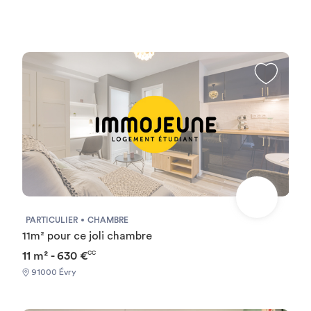
visites : L'appartement combine esthétique, confort et
fonctionnalité, pour un quotidien agréable et sans souci. ➡️
Disponible immédiatement, en colocation par chambre
Contactez-moi pour tout renseignement complémentaire
ou pour planifier une visite. Je suis disponible et très
réactif. La site COOLOC gère la location et vous aidera à
monter votre dossier de location. Prêt à poser vos valises
? Votre chez-vous vous attend ici. Type de bail :
INDIVIDUEL Required documents: - Reason for
impermanence - Financial guarantee - Identity Card
Documents requis: - Motif du transfert / transitoire -
Garanties financières - Carte d'identité
PARTICULIER
CHAMBRE
11m² pour ce joli chambre
11 m² - 630 €
CC
91000 Évry