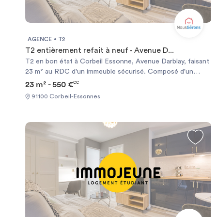
AGENCE
T2
T2 entièrement refait à neuf - Avenue D...
T2 en bon état à Corbeil Essonne, Avenue Darblay, faisant
23 m² au RDC d'un immeuble sécurisé. Composé d'un
séjour, d'une cuisine équipée + lave-linge, d'une chambre et
23 m² - 550 €
CC
d'une salle de douche + WC. Loué meublé et équipé.
91100 Corbeil-Essonnes
Calme, centre ville à proximité. RER D Corbeil Essonnes à
5mn à pieds. Loyer: 500E Charges : 50E Caution 1000 E.
Chauffage et eau chaude individuels. Frais d'agence 299 E.
Pour toute question ou demande de visite, merci de faire
un mail via l'annonce directement