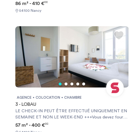
une Garantie Visale obligatoirement et une assurance
86 m² - 410 €
CC
habitation+++ [ENG] CHECK-IN CAN ONLY BE DONE
54100 Nancy
ON WEEKDAYS AND NOT AT WEEKENDS +++You must
provide a Visale Guarantee and home insurance+++.
AGENCE
COLOCATION
CHAMBRE
3 - LOBAU
LE CHECK-IN PEUT ÊTRE EFFECTUÉ UNIQUEMENT EN
SEMAINE ET NON LE WEEK-END +++Vous devez fournir
une Garantie Visale obligatoirement et une assurance
57 m² - 400 €
CC
habitation+++ [ENG] CHECK-IN CAN ONLY BE DONE