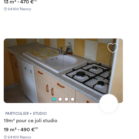
13 m² - 470 €
CC
54100 Nancy
PARTICULIER
STUDIO
19m² pour ce joli studio
19 m² - 490 €
CC
54100 Nancy