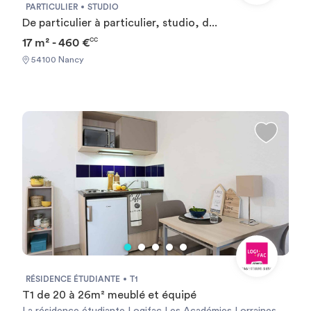
d’une pièce à vivre avec lit gigogne, table, chaises, bureau
PARTICULIER
STUDIO
et étagère murale TV et connexion internet.
De particulier à particulier, studio, d...
17 m² - 460 €
CC
54100 Nancy
RÉSIDENCE ÉTUDIANTE
T1
T1 de 20 à 26m² meublé et équipé
La résidence étudiante Logifac Les Académies Lorraines