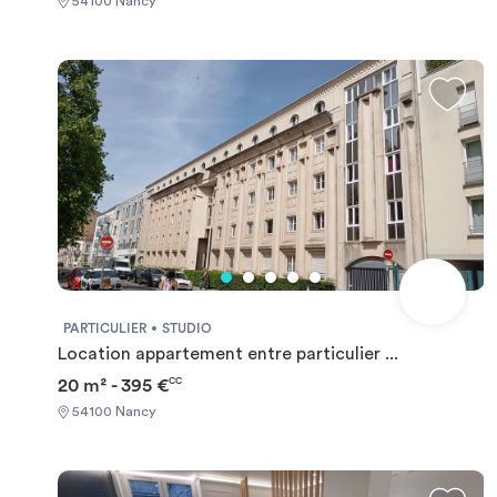
54100 Nancy
ON WEEKDAYS AND NOT AT WEEKENDS +++You must
provide a Visale Guarantee and home insurance+++.
PARTICULIER
STUDIO
Location appartement entre particulier ...
20 m² - 395 €
CC
54100 Nancy