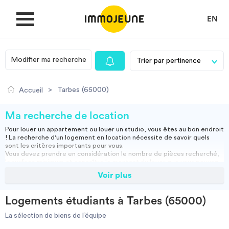
EN
Modifier ma recherche
MON COMPTE
>
Tarbes (65000)
Accueil
DÉPOSER UNE ANNONCE
Ma recherche de location
Pour louer un appartement ou louer un studio, vous êtes au bon endroit
! La recherche d'un logement en location nécessite de savoir quels
Je cherche un logement
sont les critères importants pour vous.
Vous devez prendre en considération le nombre de pièces recherché,
la surface minimum et connaître le montant du loyer que vous pouvez
assumer.
Voir plus
Je propose un bien
Vous pouvez louer un appartement meublé, ce qui vous permettra
d'emménager directement ou opter pour une location vide, et ainsi
apporter vos meubles.
Logements étudiants à Tarbes (65000)
Studio, appartement vide ou meublé, location courte durée :
Villes
retrouvez nos annonces immobilières et effectuez votre recherche
La sélection de biens de l’équipe
pour trouver la location qui vous convient.
Résidence étudiante
-
Location étudiant
-
Colocation
-
Location courte