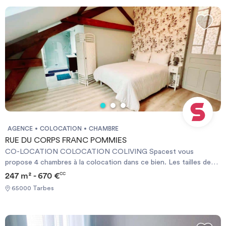
durée
-
Location studio
Investir
Blog
AGENCE
COLOCATION
CHAMBRE
RUE DU CORPS FRANC POMMIES
CO-LOCATION COLOCATION COLIVING Spacest vous
propose 4 chambres à la colocation dans ce bien. Les tailles des
chambres vont de 16 ㎡ à 20 ㎡.. Cette location est éligible aux
247 m² - 670 €
CC
APL. Grande maison meublée de 247 m² – colocation premium –
65000 Tarbes
idéale étudiants & jeunes actifs Découvrez cette vaste maison
entièrement meublée de 247 m², pensée pour une colocation
confortable et haut de gamme. Elle propose 6 chambres
spacieuses, chacune avec sa salle de bain privative, offrant un