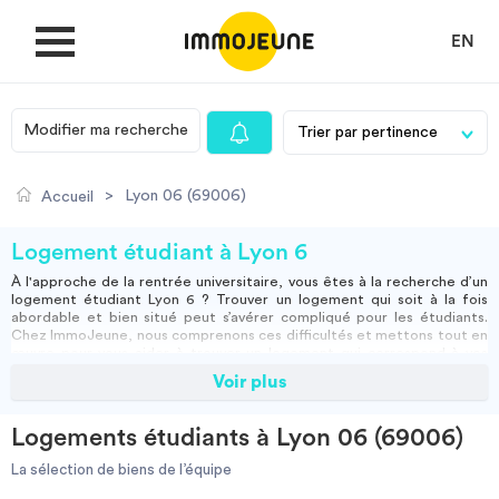
EN
Modifier ma recherche
MON COMPTE
>
Lyon 06 (69006)
Accueil
DÉPOSER UNE ANNONCE
Logement étudiant à Lyon 6
À l'approche de la rentrée universitaire, vous êtes à la recherche d’un
logement étudiant Lyon 6
? Trouver un logement qui soit à la fois
Je cherche un logement
abordable et bien situé peut s’avérer compliqué pour les étudiants.
Chez ImmoJeune, nous comprenons ces difficultés et mettons tout en
œuvre pour vous aider à trouver un logement qui correspond à vos
besoins et à votre budget. Que vous soyez à la recherche d’une
Voir plus
Je propose un bien
résidence étudiante
, d’une
colocation
ou d’un
appartement privé
, nous
vous proposons diverses options adaptées.
Le
6e arrondissement de Lyon
offre de nombreuses possibilités, mais
Logements étudiants à Lyon 06 (69006)
pour faire le bon choix, il est important de bien préciser vos critères. Si
Villes
vous cherchez un
studio
meublé
près de votre
campus
, les
résidences
La sélection de biens de l’équipe
étudiantes Lyon
peuvent être une solution idéale. Elles proposent des
studios
à prix abordables et permettent souvent de bénéficier de