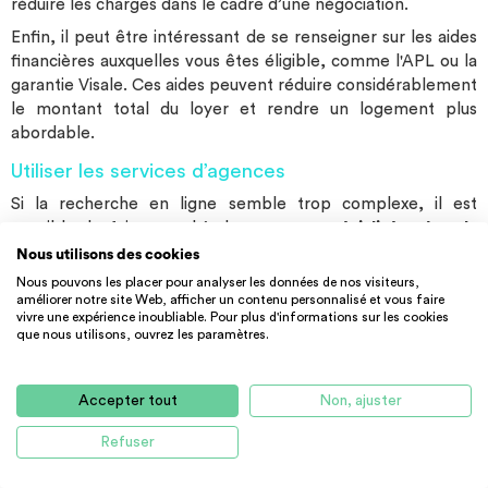
réduire les charges dans le cadre d’une négociation.
Enfin, il peut être intéressant de se renseigner sur les aides
financières auxquelles vous êtes éligible, comme l'APL ou la
garantie Visale. Ces aides peuvent réduire considérablement
le montant total du loyer et rendre un logement plus
abordable.
Utiliser les services d’agences
Si la recherche en ligne semble trop complexe, il est
possible de faire appel à des
agences spécialisées dans le
logement étudiant
. Ces agences disposent de
lignes de
Nous utilisons des cookies
formulaire
pour vous inscrire à leurs services, et certaines
Nous pouvons les placer pour analyser les données de nos visiteurs,
proposent des rendez-vous personnalisés (
rdv ligne
améliorer notre site Web, afficher un contenu personnalisé et vous faire
vivre une expérience inoubliable. Pour plus d'informations sur les cookies
formulaire
) pour mieux comprendre vos besoins et vous
que nous utilisons, ouvrez les paramètres.
orienter vers les offres les plus adaptées.
Les agences ont souvent des partenariats avec des
Accepter tout
Non, ajuster
résidences étudiantes ou des propriétaires de
logements
étudiants Lyon
, ce qui peut vous permettre d'accéder à des
Refuser
offres qui ne sont pas forcément publiées sur les
plateformes de location classiques.