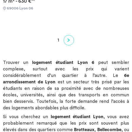
17 m² - 630 €
chaque jour, mais peut ne pas refléter les disponibilités en temps
B A proximité du Parc de la tête d'Or A proximité de la Gare Lyon-
réel.
69006 Lyon 06
Part Dieu Commerces de proximité, bars et resataurants aux
pieds de la résidence LES + STUDÉA* : SÉRÉNITÉ : Résidence
sécurisée (vidéosurveillance, accès sécurisé...) Présence d'un
responsable de résidence Permanence assurée en cas d’urgence
les soirs, week-ends et jours fériés Accès offert à une application
1
de révisions scolaires premium** Consultations gratuites en visio
avec des psychologues (septembre à juin) Application sport &
nutrition offerte (coachs, recettes, challenges)** SIMPLICITÉ :
Eligible à l'aide au logement (ALS) Solution de caution solidaire
Trouver un
logement étudiant Lyon 6
peut sembler
Assurance habitation Studéa à 2,40€/mois*** Espace client
complexe, surtout avec les prix qui varient
digitalisé Transfert gratuit entre résidences Studéa
considérablement d’un quartier à l’autre. Le
6e
CONVIVIALITÉ : Programme d'animations (soirée d'intégration,
arrondissement de Lyon
est un secteur très prisé par les
événements mensuels...) Espaces communs conviviaux
étudiants en raison de sa proximité avec de nombreuses
Communauté d'ambassadeurs Studéa PRATICITÉ : Laverie
écoles, universités, ainsi que des transports en commun
Connexion internet haut débit offerte Bon plan énergie Prêt de
bien desservis. Toutefois, la forte demande rend l’accès à
matériel gratuit D'autres services peuvent être disponibles en
des logements abordables plus difficile.
résidence. Pour + d'infos, contactez votre responsable de
Si vous cherchez un
logement étudiant Lyon
, vous avez
résidence. La liste des logements réservables est mise à jour
chaque jour, mais peut ne pas refléter les disponibilités en temps
probablement remarqué que les prix sont souvent plus
réel.
élevés dans des quartiers comme
Brotteaux
,
Bellecombe
, ou