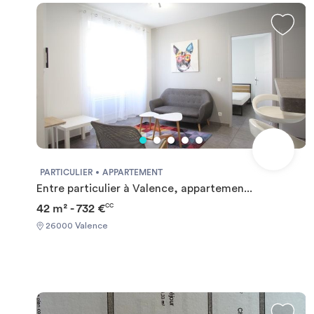
appartements sont meublés équipés et décorés : Le
mobilier : un lit une ou deux places suivant la superficie,
chevet, bureau, une bibliothèque, une table, deux chaises .
La kitchenette est équipée de plaques chauffantes, d'un
réfrigérateur, d'un four micro onde et d'un kit vaisselle
complet. Une paire de draps, une grande serviette et une
serviette de toilette sont fournis. L’entretien du linge et de
l’appartement est à la charge du locataire.
PARTICULIER
APPARTEMENT
Entre particulier à Valence, appartemen...
42 m² - 732 €
CC
26000 Valence