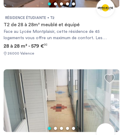
RÉSIDENCE ÉTUDIANTE
T2
T2 de 28 à 28m² meublé et équipé
Face au Lycée Montplaisir, cette résidence de 45
logements vous offre un maximum de confort. Les
commerces de proximité et les différentes lignes de bus
28 à 28 m² - 579 €
CC
desservant le centre-ville de Valence sont au pied de la
26000 Valence
résidence. Le campus universitaire de Briffaut est
également facilement accessible (à quelques minutes en
vélo, voiture ou bus). Chauffage électrique et ballon d’eau
chaude individuels.