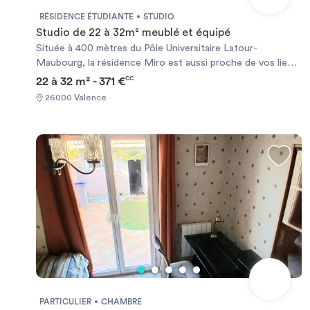
RÉSIDENCE ÉTUDIANTE
STUDIO
Studio de 22 à 32m² meublé et équipé
Située à 400 mètres du Pôle Universitaire Latour-
Maubourg, la résidence Miro est aussi proche de vos lieux
d´études que des commerces. Cette résidence vous
22 à 32 m² - 371 €
CC
permet de profiter de tous les atouts du centre ville et de
26000 Valence
son animation. Chauffage électrique et ballon d’eau chaude
individuels.
PARTICULIER
CHAMBRE