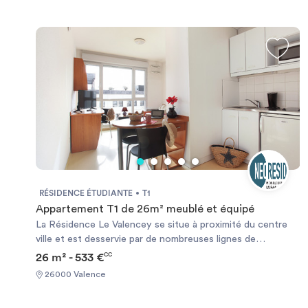
RÉSIDENCE ÉTUDIANTE
T1
Appartement T1 de 26m² meublé et équipé
La Résidence Le Valencey se situe à proximité du centre
ville et est desservie par de nombreuses lignes de
transports en commun du réseau urbain. Nous avons à
26 m² - 533 €
CC
proximité de la Résidence une Banque avec distributeur de
26000 Valence
billets, épicerie, boulangerie-pâtisserie, restaurants,
pharmacie, cinéma, piscine, patinoire bibliothèque. Nos