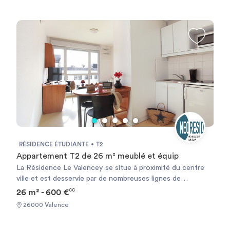
RÉSIDENCE ÉTUDIANTE
T2
Appartement T2 de 26 m² meublé et équip
La Résidence Le Valencey se situe à proximité du centre
ville et est desservie par de nombreuses lignes de
transports en commun du réseau urbain. Nous avons à
26 m² - 600 €
CC
proximité de la Résidence une Banque avec distributeur de
26000 Valence
billets, épicerie, boulangerie-pâtisserie, restaurants,
pharmacie, cinéma, piscine, patinoire bibliothèque. Nos