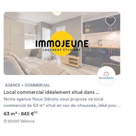
AGENCE
COMMERCIAL
Local commercial idéalement situé dans ...
Notre agence Nous Gérons vous propose ce local
commercial de 63 m² situé en rez-de-chaussée, idéal pour
une activité professionnelle. Le local est composé d’un
63 m² - 845 €
CC
espace principal lumineux et modulable, offrant une grande
26000 Valence
flexibilité d’aménagement selon vos besoins. Une cave
spacieuse est incluse, parfaite pour vos besoins de