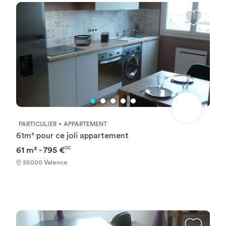
appartements sont meublés équipés et décorés : Le
mobilier : un lit une ou deux places suivant la superficie,
chevet, bureau, une bibliothèque, une table, deux chaises .
La kitchenette est équipée de plaques chauffantes, d'un
réfrigérateur, d'un four micro onde et d'un kit vaisselle
complet. Une paire de draps, une grande serviette et une
serviette de toilette sont fournis. L’entretien du linge et de
l’appartement est à la charge du locataire.
PARTICULIER
APPARTEMENT
61m² pour ce joli appartement
61 m² - 795 €
CC
26000 Valence