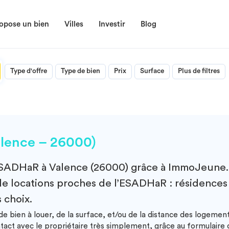
opose un bien
Villes
Investir
Blog
Type d'offre
Type de bien
Prix
Surface
Plus de filtres
lence – 26000)
SADHaR à Valence (26000)
grâce à ImmoJeune.c
de locations proches de l’ESADHaR : résidences é
 choix.
e bien à louer, de la surface, et/ou de la distance des logeme
ntact avec le propriétaire très simplement, grâce au formulair