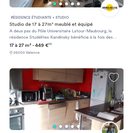
RÉSIDENCE ÉTUDIANTE
STUDIO
Studio de 17 à 27m² meublé et équipé
A deux pas du Pôle Universitaire Latour-Maubourg, la
résidence Studélites Kandinsky bénéficie à la fois des
avantages du centre ville et de la proximité des différents
17 à 27 m² - 449 €
CC
lieux d´études. Les cinémas, les commerces et les quartiers
26000 Valence
animés de Valence sont à 100 mètres de la résidence.
Chauffage électrique et ballon d’eau chaude individuels.