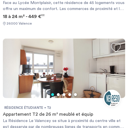
Face au Lycée Montplaisir, cette résidence de 45 logements vous
offre un maximum de confort. Les commerces de proximité et les
différentes lignes de bus desservant le centre-ville de Valence
18 à 24 m² - 449 €
CC
sont au pied de la résidence. Le campus universitaire de Briffaut
26000 Valence
est également facilement accessible (à quelques minutes en vélo,
voiture ou bus). Chauffage électrique et ballon d’eau chaude
individuels.
RÉSIDENCE ÉTUDIANTE
T2
Appartement T2 de 26 m² meublé et équip
La Résidence Le Valencey se situe à proximité du centre ville et
est desservie par de nombreuses lignes de transports en commun