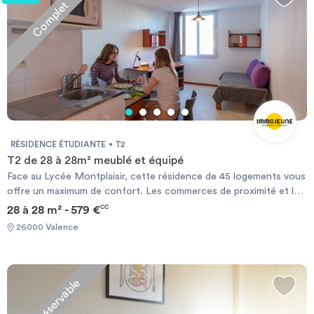
Complet
RÉSIDENCE ÉTUDIANTE
T2
T2 de 28 à 28m² meublé et équipé
Face au Lycée Montplaisir, cette résidence de 45 logements vous
offre un maximum de confort. Les commerces de proximité et les
différentes lignes de bus desservant le centre-ville de Valence
28 à 28 m² - 579 €
CC
sont au pied de la résidence. Le campus universitaire de Briffaut
26000 Valence
est également facilement accessible (à quelques minutes en vélo,
voiture ou bus). Chauffage électrique et ballon d’eau chaude
individuels.
Non réservable