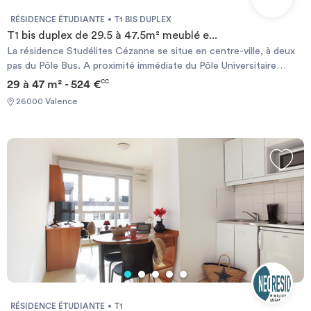
RÉSIDENCE ÉTUDIANTE
T1 BIS DUPLEX
T1 bis duplex de 29.5 à 47.5m² meublé e...
La résidence Studélites Cézanne se situe en centre-ville, à deux
pas du Pôle Bus. A proximité immédiate du Pôle Universitaire
Latour-Maubourg (Université Pierre Mendès-France et Université
29 à 47 m² - 524 €
CC
Stendhal). À proximité de l’IUFM, du Lycée Camille Vernet et de
26000 Valence
l’IFSI. À proximité des commerces et à 10 minutes à pied de la
gare SNCF. Chauffage électrique et ballon d’eau chaude
individuels.
RÉSIDENCE ÉTUDIANTE
T1