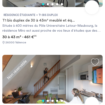
et restaurant universitaire à proximité • Bus Cité 1, Cité 2, Cité 5
et bus no 7, 20, 23 et 24 à quelques mètres.
RÉSIDENCE ÉTUDIANTE
T1 BIS DUPLEX
T1 bis duplex de 30 à 43m² meublé et éq...
Située à 400 mètres du Pôle Universitaire Latour-Maubourg, la
résidence Miro est aussi proche de vos lieux d´études que des
commerces. Cette résidence vous permet de profiter de tous les
30 à 43 m² - 461 €
CC
atouts du centre ville et de son animation. Chauffage électrique
26000 Valence
et ballon d’eau chaude individuels.
Non réservable