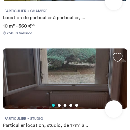
an.Prix moyens des énergies indexés sur l'année 2021,2022,2023
(abonnements compris) Required documents: - Financial
PARTICULIER
CHAMBRE
guarantee - Identity Card - Reason for impermanence Documents
Location de particulier à particulier, ...
requis: - Garanties financières - Carte d'identité - Motif du
10 m² - 360 €
CC
transfert / transitoire
26000 Valence
PARTICULIER
STUDIO
Particulier location, studio, de 17m² à...