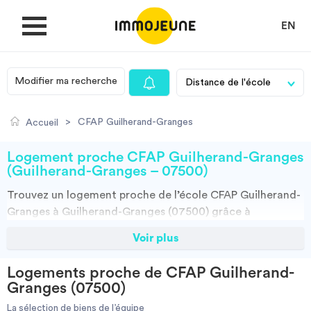
EN
Modifier ma recherche
MON COMPTE
>
CFAP Guilherand-Granges
Accueil
DÉPOSER UNE ANNONCE
Logement proche CFAP Guilherand-Granges
(Guilherand-Granges – 07500)
Trouvez un
logement
proche de l’école
CFAP Guilherand-
Je cherche un logement
Granges à Guilherand-Granges (07500)
grâce à
ImmoJeune.com, le premier site du logement étudiant.
Voir plus
Je propose un bien
Découvrez nos milliers d’offres de locations proches de
l’CFAP Guilherand-Granges : résidences étudiantes,
Logements proche de CFAP Guilherand-
locations par particuliers, par agences et colocations.
Villes
Granges (07500)
Vous avez tous les choix.
La sélection de biens de l’équipe