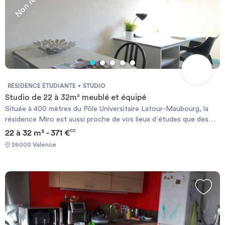
RÉSIDENCE ÉTUDIANTE
STUDIO
Studio de 22 à 32m² meublé et équipé
Située à 400 mètres du Pôle Universitaire Latour-Maubourg, la
résidence Miro est aussi proche de vos lieux d´études que des
commerces. Cette résidence vous permet de profiter de tous les
22 à 32 m² - 371 €
CC
atouts du centre ville et de son animation. Chauffage électrique
26000 Valence
et ballon d’eau chaude individuels.