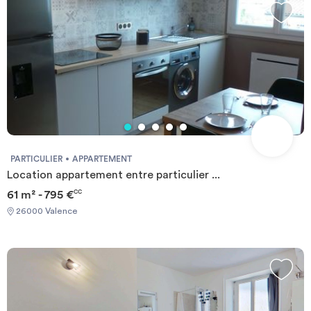
mètre carré de surface habitable concernant les honoraires de
réalisation de l’état des lieux : 3 € TTC Informations sur l’agence :
SARL MRZ - Carte professionnelle n° : CPI75012015000000390
(Valable) - Délivrée par : CCI de Paris Île-de-France - Organisme
garant : SO.CA.F - Adresse : 26 avenue de Suffren, 75015 PARIS
- Téléphone : 01 44 49 19 50 Contactez-nous dès maintenant
PARTICULIER
APPARTEMENT
Location appartement entre particulier ...
61 m² - 795 €
CC
26000 Valence