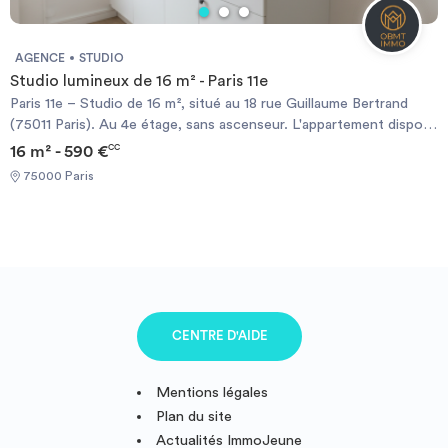
AGENCE
STUDIO
Studio lumineux de 16 m² - Paris 11e
Paris 11e – Studio de 16 m², situé au 18 rue Guillaume Bertrand
(75011 Paris). Au 4e étage, sans ascenseur. L'appartement dispose
d'une pièce principale avec cuisine équipée, ainsi que d'une salle
16 m² - 590 €
CC
d'eau avec WC. Très lumineux, il bénéficie d'une exposition
75000 Paris
ouest. Transports à proximité : métro Voltaire (Ligne 9) ou
Philippe Auguste (Ligne 2). Loyer et conditions : sur demande.
Les visites sont organisées dès cette semaine. Si vous êtes
intéressé(e), merci d'envoyer votre dossier complet par mail à
l'adresse suivante : .
CENTRE D'AIDE
Mentions légales
Plan du site
Actualités ImmoJeune