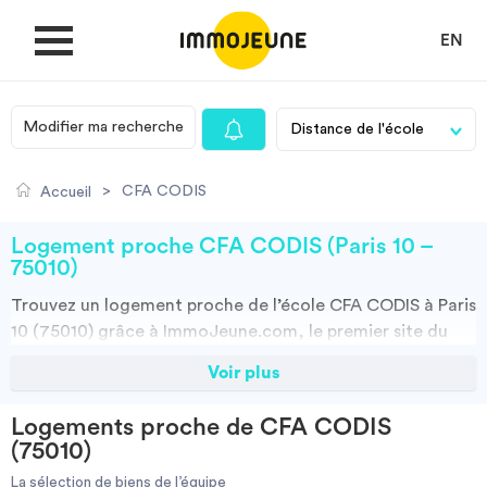
EN
Modifier ma recherche
MON COMPTE
>
CFA CODIS
Accueil
DÉPOSER UNE ANNONCE
Logement proche CFA CODIS (Paris 10 –
75010)
Trouvez un
logement
proche de l’école
CFA CODIS à Paris
Je cherche un logement
10 (75010)
grâce à ImmoJeune.com, le premier site du
logement étudiant. Découvrez nos milliers d’offres de
Voir plus
Je propose un bien
locations proches de l’CFA CODIS : résidences
étudiantes, locations par particuliers, par agences et
Logements proche de CFA CODIS
colocations. Vous avez tous les choix.
Villes
(75010)
Vous pouvez faire votre recherche en fonction du type de bien à louer,
de la surface, et/ou de la distance des logements proposés par
La sélection de biens de l’équipe