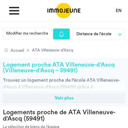
EN
Modifier ma recherche
MON COMPTE
>
ATA Villeneuve-d'Ascq
Accueil
DÉPOSER UNE ANNONCE
Logement proche ATA Villeneuve-d'Ascq
(Villeneuve-d'Ascq – 59491)
Trouvez un
logement
proche de l’école
ATA Villeneuve-
Je cherche un logement
d'Ascq à Villeneuve-d'Ascq (59491)
grâce à
ImmoJeune.com, le premier site du logement étudiant.
Voir plus
Je propose un bien
Découvrez nos milliers d’offres de locations proches de
l’ATA Villeneuve-d'Ascq : résidences étudiantes, locations
Logements proche de ATA Villeneuve-
par particuliers, par agences et colocations. Vous avez
Villes
d'Ascq (59491)
tous les choix.
La sélection de biens de l’équipe