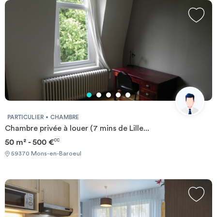
kitchenette équipée avec rangements, plaques de cuisson
électrique, four micro-ondes, réfrigérateur, salle d’eau avec
douche et WC d’une pièce à vivre avec lit gigogne, table, chaises,
bureau et étagère murale prise TV et téléphone
PARTICULIER
CHAMBRE
Chambre privée à louer (7 mins de Lille...
50 m² - 500 €
CC
59370 Mons-en-Baroeul