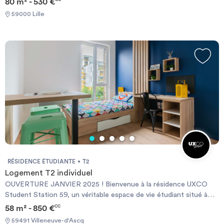
80 m² - 530 €
59000 Lille
RÉSIDENCE ÉTUDIANTE
T2
Logement T2 individuel
OUVERTURE JANVIER 2025 ! Bienvenue à la résidence UXCO
Student Station 59, un véritable espace de vie étudiant situé à
proximité du centre-ville de Lille. À quelques minutes de cette
58 m² - 850 €
CC
magnifique ville du nord de la France, et proche de Roubaix et
59491 Villeneuve-d'Ascq