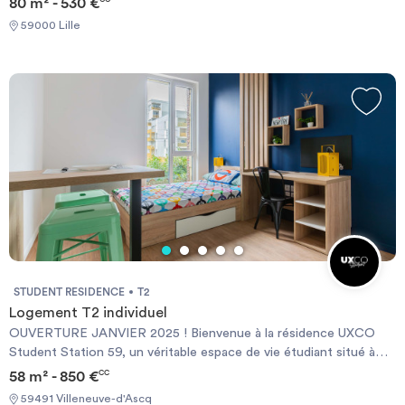
80 m² - 530 €
59000 Lille
STUDENT RESIDENCE
T2
Logement T2 individuel
OUVERTURE JANVIER 2025 ! Bienvenue à la résidence UXCO
Student Station 59, un véritable espace de vie étudiant situé à
proximité du centre-ville de Lille. À quelques minutes de cette
58 m² - 850 €
CC
magnifique ville du nord de la France, et proche de Roubaix et
59491 Villeneuve-d'Ascq