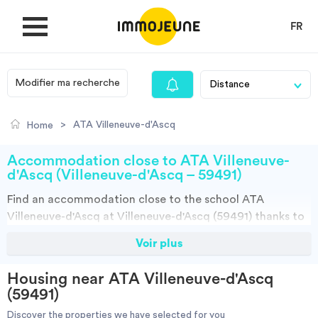
FR
Modifier ma recherche
MY ACCOUNT
>
ATA Villeneuve-d'Ascq
Home
PUBLISH AN OFFER
Accommodation close to ATA Villeneuve-
d'Ascq (Villeneuve-d'Ascq – 59491)
Find an
accommodation
close to the school
ATA
Looking for a rent
Villeneuve-d'Ascq at Villeneuve-d'Ascq (59491)
thanks to
ImmoJeune.com, the first student housing website.
Voir plus
Propose accommodation
Discover our thousands of housing offers close to the
ATA Villeneuve-d'Ascq:Student halls, private landalord,
Housing near ATA Villeneuve-d'Ascq
real estates and flateshare offers. You have all the
Cities
(59491)
choices.
Discover the properties we have selected for you