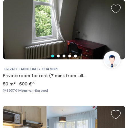
furnace microwaves, refrigerator, room of water with shower and
WC of a room to live with bed trundle, table, chairs, office and
shelf wall mounted TV and telephone socket
PRIVATE LANDLORD
CHAMBRE
Private room for rent (7 mins from Lill...
50 m² - 500 €
CC
59370 Mons-en-Baroeul