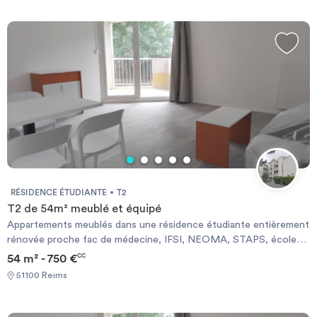
Wifi, l'entretien des espaces communs et la TEOM, d’un montant
de 50 €. Contactez-nous dès maintenant pour plus
d’informations ou pour déposer votre candidature.
RÉSIDENCE ÉTUDIANTE
T2
T2 de 54m² meublé et équipé
Appartements meublés dans une résidence étudiante entièrement
rénovée proche fac de médecine, IFSI, NEOMA, STAPS, écoles
d’ingénieurs et CHU. Résidence entièrement rénovée en 2025.
54 m² - 750 €
CC
51100 Reims