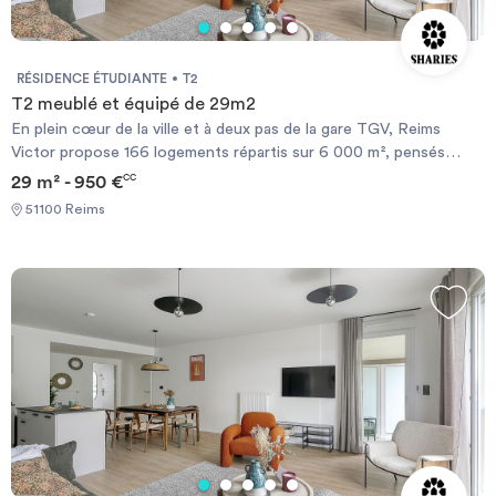
RÉSIDENCE ÉTUDIANTE
T2
T2 meublé et équipé de 29m2
En plein cœur de la ville et à deux pas de la gare TGV, Reims
Victor propose 166 logements répartis sur 6 000 m², pensés
comme un véritable lieu de vie. La résidence offre des studios,
29 m² - 950 €
CC
des appartements de deux pièces ou des chambres en
51100 Reims
colocation, ainsi que des équipements variés : fitness, salle de
cinéma, rooftop, restaurant de 80 couverts et espace de
coworking accessibles au public. Un cadre idéal pour un quotidien
simple, confortable et stimulant.