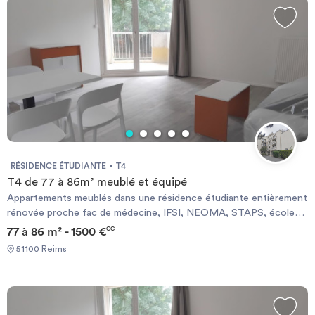
RÉSIDENCE ÉTUDIANTE
T4
T4 de 77 à 86m² meublé et équipé
Appartements meublés dans une résidence étudiante entièrement
rénovée proche fac de médecine, IFSI, NEOMA, STAPS, écoles
d’ingénieurs et CHU. Résidence entièrement rénovée en 2025.
77 à 86 m² - 1500 €
CC
51100 Reims