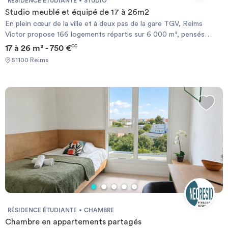
RÉSIDENCE ÉTUDIANTE
STUDIO
Studio meublé et équipé de 17 à 26m2
En plein cœur de la ville et à deux pas de la gare TGV, Reims
Victor propose 166 logements répartis sur 6 000 m², pensés
comme un véritable lieu de vie. La résidence offre des studios,
17 à 26 m² - 750 €
CC
des appartements de deux pièces ou des chambres en
51100 Reims
colocation, ainsi que des équipements variés : fitness, salle de
cinéma, rooftop, restaurant de 80 couverts et espace de
coworking accessibles au public. Un cadre idéal pour un quotidien
simple, confortable et stimulant.
RÉSIDENCE ÉTUDIANTE
CHAMBRE
Chambre en appartements partagés