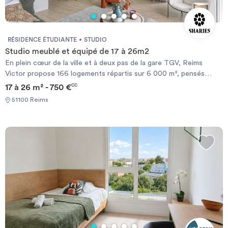
RÉSIDENCE ÉTUDIANTE
STUDIO
Studio meublé et équipé de 17 à 26m2
En plein cœur de la ville et à deux pas de la gare TGV, Reims
Victor propose 166 logements répartis sur 6 000 m², pensés
comme un véritable lieu de vie. La résidence offre des studios,
17 à 26 m² - 750 €
CC
des appartements de deux pièces ou des chambres en
51100 Reims
colocation, ainsi que des équipements variés : fitness, salle de
cinéma, rooftop, restaurant de 80 couverts et espace de
coworking accessibles au public. Un cadre idéal pour un quotidien
simple, confortable et stimulant.