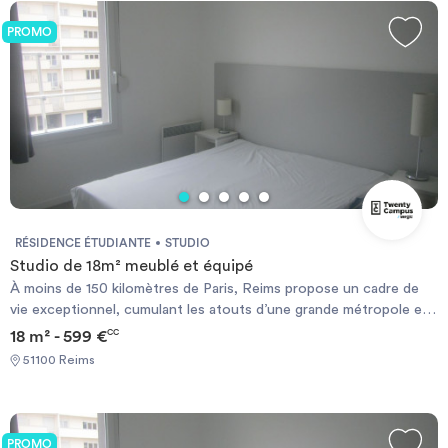
PROMO
RÉSIDENCE ÉTUDIANTE
STUDIO
Studio de 18m² meublé et équipé
À moins de 150 kilomètres de Paris, Reims propose un cadre de
vie exceptionnel, cumulant les atouts d’une grande métropole et
le calme d’une ville moyenne. Reims est en effet une ville
18 m² - 599 €
CC
universitaire de premier plan en France, et cette caractéristique
51100 Reims
lui permet de rayonner bien au-delà de nos frontières. Le campus,
à l’image de la ville, vous propose un cadre d’apprentissage et de
vie hors du commun… A ça nous disons : Champagne ! De
nombreux services sont INCLUS dans le loyer : buffet de petit-
PROMO