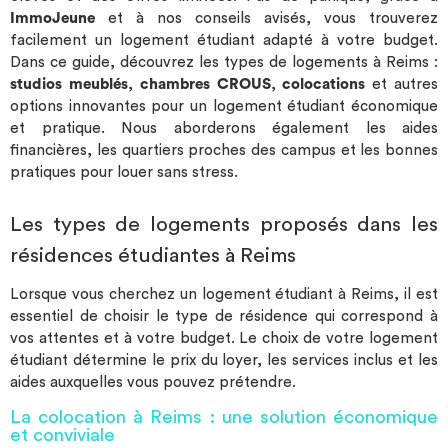
(aspirateur, fer à repasser...), une salle de détente et l'accès à
ImmoJeune
et à nos conseils avisés, vous trouverez
un local vélo. Tout cela est compris dans votre loyer.
facilement un logement étudiant adapté à votre budget.
Notre service de maintenance assure l'entretien de votre
Dans ce guide, découvrez les types de logements à Reims :
logement si nécessaire et de la résidence de manière
studios meublés
,
chambres CROUS
,
colocations
et autres
quotidienne. Enfin, en vous acquittant d’une charge
options innovantes pour un logement étudiant économique
supplémentaire, vous pourrez utiliser notre laverie connectée
et pratique. Nous aborderons également les aides
(machines à laver et sèche linge) en libre-service. La résidence est
financières, les quartiers proches des campus et les bonnes
éligible aux aides aux logement. Nous pouvons vous accompagner
pratiques pour louer sans stress.
dans vos démarches administratives auprès de la CAF ou pour la
constitution de votre dossier de auprès de Garant me, garantie
Les types de logements proposés dans les
que nous acceptons pour votre dossier de candidature. Nous
restons à votre écoute et à votre disposition pour
résidences étudiantes à Reims
toute précision supplémentaire qui s'avèrerait importante pour
vous. N'attendez plus, faites nous parvenir votre candidature!
Lorsque vous cherchez un logement étudiant à Reims, il est
essentiel de choisir le type de résidence qui correspond à
vos attentes et à votre budget. Le choix de votre logement
étudiant détermine le prix du loyer, les services inclus et les
aides auxquelles vous pouvez prétendre.
La colocation à Reims : une solution économique
et conviviale