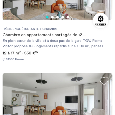
RÉSIDENCE ÉTUDIANTE
CHAMBRE
Chambre en appartements partagés de 12 ...
En plein cœur de la ville et à deux pas de la gare TGV, Reims
Victor propose 166 logements répartis sur 6 000 m², pensés
comme un véritable lieu de vie. La résidence offre des studios,
12 à 17 m² - 550 €
CC
des appartements de deux pièces ou des chambres en
51100 Reims
colocation, ainsi que des équipements variés : fitness, salle de
cinéma, rooftop, restaurant de 80 couverts et espace de
coworking accessibles au public. Un cadre idéal pour un quotidien
simple, confortable et stimulant.