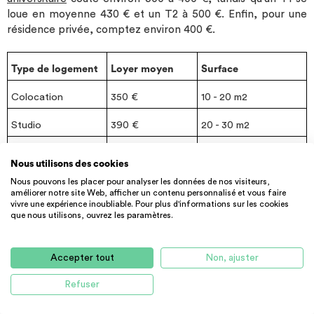
loue en moyenne 430 € et un T2 à 500 €. Enfin, pour une
résidence privée, comptez environ 400 €.
Type de logement
Loyer moyen
Surface
Colocation
350 €
10 - 20 m2
Studio
390 €
20 - 30 m2
Chambre Étudiante
400 €
12 - 20 m2
Nous utilisons des cookies
Appartement T1
430 €
30 - 40 m2
Nous pouvons les placer pour analyser les données de nos visiteurs,
améliorer notre site Web, afficher un contenu personnalisé et vous faire
vivre une expérience inoubliable. Pour plus d'informations sur les cookies
Appartement T2
500
40 - 60 m2
que nous utilisons, ouvrez les paramètres.
Source : ImmoJeune
Accepter tout
Non, ajuster
Les meilleurs quartiers pour son logement
Refuser
étudiant à Reims