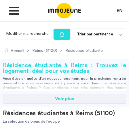
EN
Modifier ma recherche
MON COMPTE
>
Reims (51100)
>
Résidence étudiante
Accueil
DÉPOSER UNE ANNONCE
Résidence étudiante à Reims : Trouvez le
logement idéal pour vos études
Vous êtes en quête d’un nouveau logement pour la prochaine rentrée
Je cherche un logement
universitaire mais avez-vous déjà pensé à vivre dans une
résidence
étudiante à Reims
? Ces dernières sont très connues des jeunes
universitaires qui n’hésitent pas à réserver leurs places plusieurs mois
en avance pour être sûrs d’avoir une chambre disponible à la rentrée.
Voir plus
Je propose un bien
Comme eux, faîtes vos démarches en amont pour réserver votre
logement. Vous trouverez toute la procédure sur la plateforme
d’ImmoJeune.
Résidences étudiantes à Reims (51100)
Les
résidences étudiantes de Reims
vous offrent des conditions de vie
Villes
très agréables. Toutes les chambres y sont meublées et équipées, une
La sélection de biens de l’équipe
excellente connexion internet est comprise dans les charges du loyer