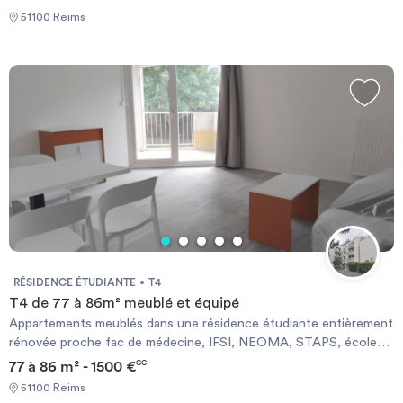
51100 Reims
RÉSIDENCE ÉTUDIANTE
T4
T4 de 77 à 86m² meublé et équipé
Appartements meublés dans une résidence étudiante entièrement
rénovée proche fac de médecine, IFSI, NEOMA, STAPS, écoles
d’ingénieurs et CHU. Résidence entièrement rénovée en 2025.
77 à 86 m² - 1500 €
CC
51100 Reims