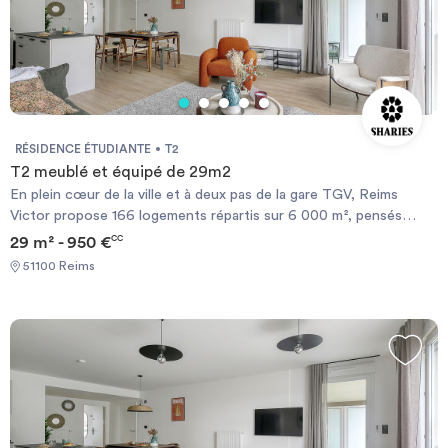
RÉSIDENCE ÉTUDIANTE
T2
T2 meublé et équipé de 29m2
En plein cœur de la ville et à deux pas de la gare TGV, Reims
Victor propose 166 logements répartis sur 6 000 m², pensés
comme un véritable lieu de vie. La résidence offre des studios,
29 m² - 950 €
CC
des appartements de deux pièces ou des chambres en
51100 Reims
colocation, ainsi que des équipements variés : fitness, salle de
cinéma, rooftop, restaurant de 80 couverts et espace de
coworking accessibles au public. Un cadre idéal pour un quotidien
simple, confortable et stimulant.