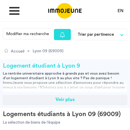
EN
Modifier ma recherche
MON COMPTE
>
Lyon 09 (69009)
Accueil
DÉPOSER UNE ANNONCE
Logement étudiant à Lyon 9
La rentrée universitaire approche à grands pas et vous avez besoin
d’un logement étudiant à Lyon 9 au plus vite ? Pas de panique !
Je cherche un logement
ImmoJeune vous propose une sélection d’annonces pour répondre au
mieux à vos besoins ! N’hésitez pas à y jeter un coup d’œil pour trouver
l’appartement de vos rêves et adapté à votre budget.
Parmi la multitude de logements étudiants de Lyon 9, n’hésitez pas à
Voir plus
Je propose un bien
vous renseigner sur les places restantes dans les résidences
universitaires. Il s’agit de la solution idéale pour tous ceux qui veulent un
studio
ou une chambre en
colocation
à très bas prix dans des
Logements étudiants à Lyon 09 (69009)
bâtiments fonctionnels. Contrairement aux croyances populaires, elles
Villes
ne sont pas réservées qu’aux boursiers, bien qu’il leur soit plus simple
La sélection de biens de l’équipe
de trouver des places. Vous pouvez déposer votre dossier dès
maintenant après avoir contacté le
CROUS
de votre secteur !