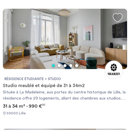
aménagé.
RÉSIDENCE ÉTUDIANTE
STUDIO
Studio meublé et équipé de 31 à 34m2
Située à La Madeleine, aux portes du centre historique de Lille, la
résidence offre 29 logements, allant des chambres aux studios.
Conçue comme un véritable lieu de vie, elle met l’accent sur le
31 à 34 m² - 990 €
CC
confort de ses résidents avec des espaces communs généreux,
59000 Lille
une salle de fitness, un garage à vélos et un jardin privatif
aménagé.