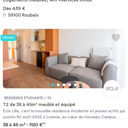
musique et podcast, Cinébox, karaoké, ainsi qu’une
programmation inspirée du thème Art / BD / Métamorphose.
Dès 439 €
Pensée comme un véritable lieu de vie et de création, Ecla Lille
59100 Roubaix
offre un cadre moderne, connecté et stimulant, au cœur d’une
métropole dynamique. *éligible à GarantMe *éligible aux APLs
pour séjours supérieurs à 8 mois.
PROMO
RÉSIDENCE ÉTUDIANTE
T2
T2 de 38 à 45m² meublé et équipé
Ecla Lille, c’est la nouvelle résidence étudiante et jeunes actifs qui
ouvrira fin août 2026 à Lomme, au cœur du nouveau Campus
Jacques Delors et à proximité immédiate des grands pôles
38 à 45 m² - 1120 €
CC