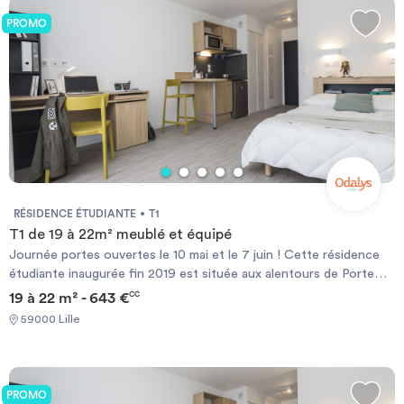
PROMO
RÉSIDENCE ÉTUDIANTE
T1
T1 de 19 à 22m² meublé et équipé
Journée portes ouvertes le 10 mai et le 7 juin ! Cette résidence
étudiante inaugurée fin 2019 est située aux alentours de Porte
d’Arras et propose 130 logements type T1 et T2 de 18 m² à 32 m²
19 à 22 m² - 643 €
CC
entièrement équipés. A proximité des transports en commun, elle
59000 Lille
permet un accès rapide aux établissements d’enseignement
supérieur. Avec un centre-ville à seulement 10 minutes en bus et
en métro, elle constitue un cadre idéal pour une vie étudiante
épanouie. Contemporaine, elle dispose d’espaces communs très
PROMO