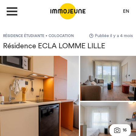
EN
Publiée il y a 4 mois
RÉSIDENCE ÉTUDIANTE
COLOCATION
MON COMPTE
Résidence ECLA LOMME LILLE
DÉPOSER UNE ANNONCE
Je cherche un logement
Je propose un bien
Villes
16