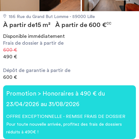
Investir
156 Rue du Grand But Lomme - 59000 Lille
À partir de
15 m²
À partir de
600 €
Blog
CC
Disponible immédiatement
Frais de dossier à partir de
600 €
490 €
Dépôt de garantie à partir de
600 €
Promotion > Honoraires à 490 € du
23/04/2026 au 31/08/2026
OFFRE EXCEPTIONNELLE - REMISE FRAIS DE DOSSIER
Pour toute nouvelle arrivée, profitez des frais de dossiers
réduits à 490€ !