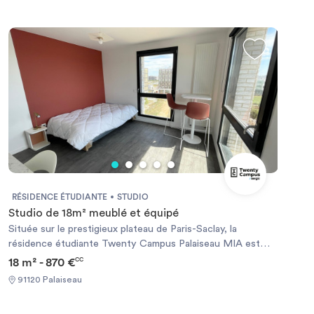
RÉSIDENCE ÉTUDIANTE
STUDIO
Studio de 18m² meublé et équipé
Située sur le prestigieux plateau de Paris-Saclay, la
résidence étudiante Twenty Campus Palaiseau MIA est
spécialement conçue pour les étudiants d’Agro Paris Tech.
18 m² - 870 €
CC
Son emplacement stratégique permet de rejoindre
91120 Palaiseau
facilement le campus et de profiter pleinement de la vie
étudiante dans un environnement moderne et sécurisé. La