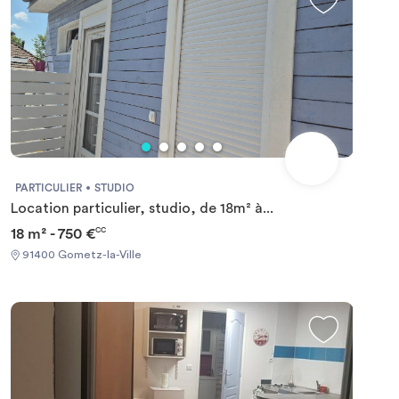
quotidien, offrant ainsi un cadre propice à la réussite
académique. En choisissant Twenty Campus Palaiseau
MIA, les étudiants bénéficient d’un environnement
sécurisé, pratique et convivial, parfaitement adapté à la vie
étudiante sur le plateau de Paris-Saclay. Ne laissez pas
passer l’opportunité de rejoindre cette résidence étudiante
à Palaiseau. Déposez dès maintenant votre candidature
pour Twenty Campus Palaiseau MIA !
PARTICULIER
STUDIO
Location particulier, studio, de 18m² à...
18 m² - 750 €
CC
91400 Gometz-la-Ville