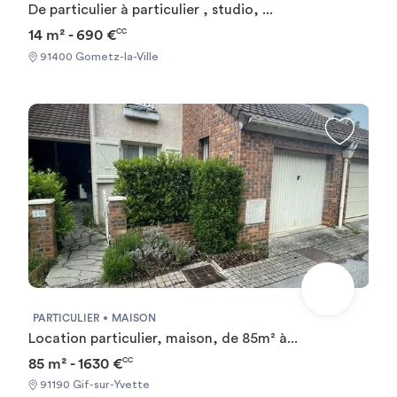
De particulier à particulier , studio, ...
14 m² - 690 €
CC
91400 Gometz-la-Ville
PARTICULIER
MAISON
Location particulier, maison, de 85m² à...
85 m² - 1630 €
CC
91190 Gif-sur-Yvette