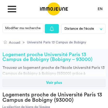
EN
Modifier ma recherche
MON COMPTE
>
Université Paris 13 Campus de Bobigny
Accueil
DÉPOSER UNE ANNONCE
Logement proche Université Paris 13
Campus de Bobigny (Bobigny – 93000)
Trouvez un
logement
proche de l’école
Université Paris 13
Je cherche un logement
Campus de Bobigny à Bobigny (93000)
grâce à
ImmoJeune.com, le premier site du logement étudiant.
Voir plus
Je propose un bien
Découvrez nos milliers d’offres de locations proches de
l’Université Paris 13 Campus de Bobigny : résidences
Logements proche de Université Paris 13
étudiantes, locations par particuliers, par agences et
Villes
Campus de Bobigny (93000)
colocations. Vous avez tous les choix.
La sélection de biens de l’équipe