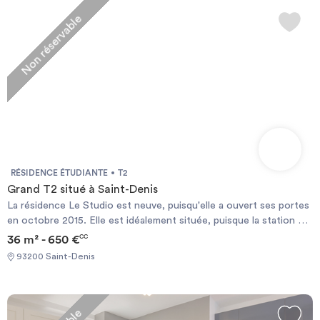
Aubervilliers-Pantin-Quatre Chemins
Non réservable
RÉSIDENCE ÉTUDIANTE
T2
Grand T2 situé à Saint-Denis
La résidence Le Studio est neuve, puisqu'elle a ouvert ses portes
en octobre 2015. Elle est idéalement située, puisque la station de
métro est au pied de la résidence. Elle propose de jolis
36 m² - 650 €
CC
appartements, T1 de 18 m² à 424 € / mois ou T2 de 35 m² à 612 €
93200 Saint-Denis
/ mois. Ils sont tous meublés et équipés, et une salle de sport
gratuite est accessible, ainsi qu'un local à vélo, et internet, gratuit
et illimité. En service supplémentaire, les locataires pourront
bénéficier d'une laverie.