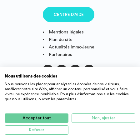
CENTRE D'AIDE
Mentions légales
Plan du site
Actualités ImmoJeune
Partenaires
Nous utilisons des cookies
Suivez-nous
Nous pouvons les placer pour analyser les données de nos visiteurs,
améliorer notre site Web, afficher un contenu personnalisé et vous faire
vivre une expérience inoubliable. Pour plus d'informations sur les cookies
que nous utilisons, ouvrez les paramètres.
IMMOJEUNE © 2011-2026, conçu et fièrement développé en
France.
Accepter tout
Non, ajuster
Des offres de logement étudiant et jeune actif dans toute la
France : résidence étudiant, agence immobilière, location
Refuser
d'appartement, studio, colocation, etc.