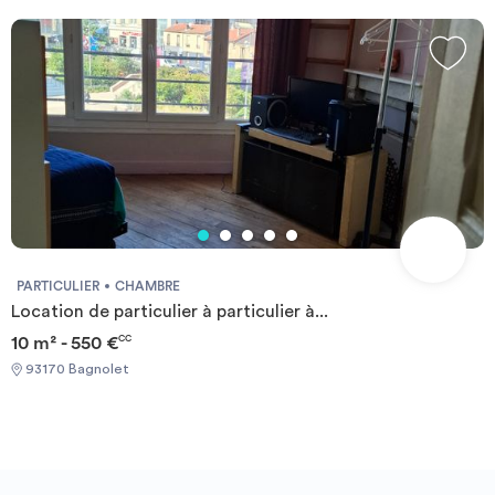
pool | 10 min🚶🏽 Skatepark and p&eacute;tanque | 1 min🚶🏽 And
green parks all around Saint-Fargeau (Metro 3b) | 10 min🚶🏽
Porte des Lilas (Metro 11) | 10 min🚶🏽 Gallieni (Metro 3) | 10 min
🚶🏽 Adrienne Bolland (Tram 3b) | 5 min🚶🏽 Eurolines (long
distance buses) | 5 min🚶🏽
PARTICULIER
CHAMBRE
Location de particulier à particulier à...
10 m² - 550 €
CC
93170 Bagnolet