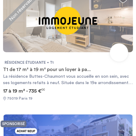
Non réservable
RÉSIDENCE ÉTUDIANTE
T1
T1 de 17 m² à 19 m² pour un loyer à pa...
La résidence Buttes-Chaumont vous accueille en son sein, avec
ses logements refaits à neuf. Située dans le 19e arrondissement
de Paris, la résidence propose des T1 individuels et meublés,
17 à 19 m² - 735 €
CC
uniquement pour les étudiants. Cadre idéal pour les études, la
75019 Paris 19
résidence dispose d'une gardienne et des dispositifs de sécurité :
deux portes d'accès sécurisées par badges, ascenseur sécurisé.
Les appartements disposent - d'une cuisinette séparée : plaques
électriques, micro-ondes et réfrigérateur, - salle d'eau avec
SPONSORISÉ
douche, lavabos, wc séparés, - salon lumineux : placard spacieux,
étagères, rangement, lit, double vitrage, chauffage individuel. Les