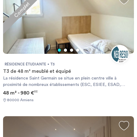
Complet
RÉSIDENCE ÉTUDIANTE
T3
T3 de 48 m² meublé et équipé
La résidence Saint Germain se situe en plein centre ville à
proximité de nombreux établissements (ESC, ESIEE, ESAD,
IDRAC, facultés...), à quelques pas de la Cathédrale et proche du
48 m² - 980 €
CC
centre commercial les Halles du Beffroi. La résidence Saint
80000 Amiens
Germain vous accueille dans des appartements meublés et
équipés. En Studio de 15 à 22 m², en T1 de 25 à 40 m². Cette
résidence vous offrira un maximum de confort.