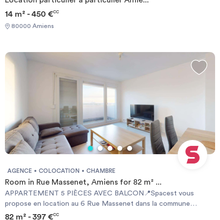
Location particulier à particulier Amie...
14 m² - 450 €
CC
80000 Amiens
AGENCE
COLOCATION
CHAMBRE
Room in Rue Massenet, Amiens for 82 m² ...
APPARTEMENT 5 PIÈCES AVEC BALCON📍Spacest vous
propose en location au 6 Rue Massenet dans la commune
d'Amiens (80080) cette colocation de 4 chambres 82 m².💤LA
82 m² - 397 €
CC