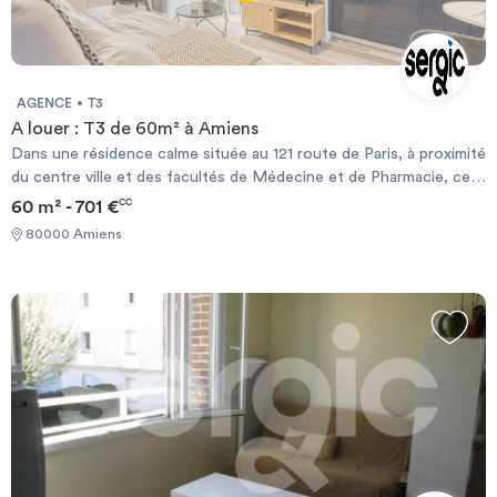
AGENCE
T3
A louer : T3 de 60m² à Amiens
Dans une résidence calme située au 121 route de Paris, à proximité
du centre ville et des facultés de Médecine et de Pharmacie, cet
appartement offre une entrée avec un placard, une cuisine, un
60 m² - 701 €
CC
séjour avec une terrasse, deux chambres parquetées, et une salle
80000 Amiens
de bains. L'appartement dispose également d'un emplacement de
parking aérien. Le chauffage est électrique individuel. Les
informations sur les risques auxquels ce bien est exposé sont
disponibles sur le site Géorisque : https://www.georisques.gouv.fr