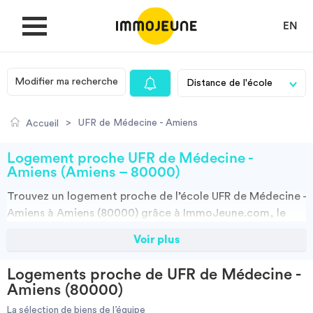
EN
Modifier ma recherche
MON COMPTE
>
UFR de Médecine - Amiens
Accueil
DÉPOSER UNE ANNONCE
Logement proche UFR de Médecine -
Amiens (Amiens – 80000)
Trouvez un
logement
proche de l’école
UFR de Médecine -
Je cherche un logement
Amiens à Amiens (80000)
grâce à ImmoJeune.com, le
premier site du logement étudiant. Découvrez nos milliers
Voir plus
Je propose un bien
d’offres de locations proches de l’UFR de Médecine -
Amiens : résidences étudiantes, locations par
Logements proche de UFR de Médecine -
particuliers, par agences et colocations. Vous avez tous
Villes
Amiens (80000)
les choix.
La sélection de biens de l’équipe