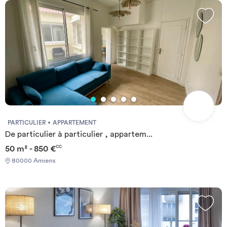
propose : 156 logements meublés et équipés en studios ou Kots
partagés : lit avec couette, bureau, table, chaises, rangements,
kitchenette équipée (plaque, frigo, micro-ondes, Kit vaisselle) et
kit ménage. La résidence vous propose de nombreux services
inclus dans le loyer : Petit déjeuner servi en cafétéria du Lundi au
vendredi, nettoyage de l'appartement deux fois par mois, internet
illimité, Espace Fitness, accès laverie, présence d'un régisseur.
PARTICULIER
APPARTEMENT
De particulier à particulier , appartem...
50 m² - 850 €
CC
80000 Amiens