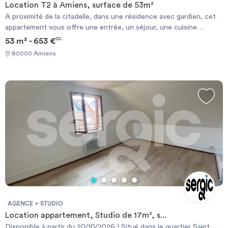
Location T2 à Amiens, surface de 53m²
A proximité de la citadelle, dans une résidence avec gardien, cet
appartement vous offre une entrée, un séjour, une cuisine
aménagée, une chambre et une salle de bains. L'appartement
53 m² - 653 €
CC
dispose d'un parking. Le chauffage est collectif. N'hésitez pas à
80000 Amiens
candidater en ligne sur SERGIC.COM Les informations sur les
risques auxquels ce bien est exposé sont disponibles sur le site
Géorisque : https://www.georisques.gouv.fr
AGENCE
STUDIO
Location appartement, Studio de 17m², s...
Disponible à partir du 20/10/2026 ! Situé dans le quartier Saint