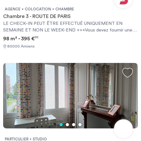
AGENCE
COLOCATION
CHAMBRE
Chambre 3 - ROUTE DE PARIS
LE CHECK-IN PEUT ÊTRE EFFECTUÉ UNIQUEMENT EN
SEMAINE ET NON LE WEEK-END +++Vous devez fournir une
Garantie Visale obligatoirement et une assurance habitation+++
98 m² - 395 €
CC
[ENG] CHECK-IN CAN ONLY BE DONE ON WEEKDAYS AND
80000 Amiens
NOT AT WEEKENDS +++You must provide a Visale Guarantee
and home insurance+++.
PARTICULIER
STUDIO