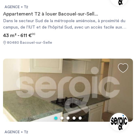
AGENCE
T2
Appartement T2 à louer Bacouel-sur-Sell...
Dans le secteur Sud de la métropole amiénoise, à proximité du
campus, de l'IUT et de l'hôpital Sud, avec un accès facile aux
voies rapides, appartement situé dans une résidence calme
43 m² - 611 €
CC
comprenant une entrée, un séjour avec un coin cuisine, une
80480 Bacouel-sur-Selle
chambre et une salle de bain.Le chauffage est individuel
électrique.Vous pouvez constituer votre dossier en cliquant sur
« Candidater en ligne », nous contacter au 03.22.91.36.15 ou
passer nous voir en agence. Les informations sur les risques
auxquels ce bien est exposé sont disponibles sur le site
Géorisque : https://www.georisques.gouv.fr
AGENCE
T2