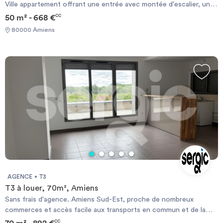
Ville appartement offrant une entrée avec montée d'escalier, un
grand séjour avec poutres apparentes avec son coin cuisine, une
50 m² - 668 €
CC
chambre, une salle d'eau, des placards. Chauffage individuel
80000 Amiens
électrique. Les informations sur les risques auxquels ce bien est
exposé sont disponibles sur le site Géorisque :
https://www.georisques.gouv.fr
AGENCE
T3
T3 à louer, 70m², Amiens
Sans frais d'agence. Amiens Sud-Est, proche de nombreux
commerces et accès facile aux transports en commun et de la
rocade, nous vous proposons à la location ce beau duplex qui
70 m² - 892 €
CC