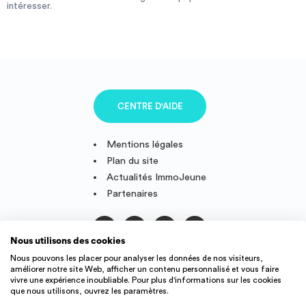
Vous pouvez faire votre recherche en fonction du type de bien à louer,
intéresser.
Investir
de la surface, et/ou de la distance des logements proposés par
rapport à l’SUPINFO Clermont Ferrand.
Une fois la perle rare trouvée, vous pouvez prendre contact avec le
propriétaire très simplement, grâce au formulaire de contact ou
Blog
directement par téléphone quand vous êtes connecté.
Le site ImmoJeune.com est gratuit et vous permettra de vous loger à
proximité de l’SUPINFO Clermont Ferrand dans les meilleures
conditions possibles.
Bonne recherche et bon emménagement.
CENTRE D'AIDE
Mentions légales
Plan du site
Actualités ImmoJeune
Partenaires
Nous utilisons des cookies
Suivez-nous
Nous pouvons les placer pour analyser les données de nos visiteurs,
améliorer notre site Web, afficher un contenu personnalisé et vous faire
vivre une expérience inoubliable. Pour plus d'informations sur les cookies
que nous utilisons, ouvrez les paramètres.
IMMOJEUNE © 2011-2026, conçu et fièrement développé en