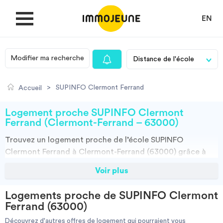
EN
Modifier ma recherche
MON COMPTE
>
SUPINFO Clermont Ferrand
Accueil
DÉPOSER UNE ANNONCE
Logement proche SUPINFO Clermont
Ferrand (Clermont-Ferrand – 63000)
Trouvez un
logement
proche de l’école
SUPINFO
Je cherche un logement
Clermont Ferrand à Clermont-Ferrand (63000)
grâce à
ImmoJeune.com, le premier site du logement étudiant.
Voir plus
Je propose un bien
Découvrez nos milliers d’offres de locations proches de
l’SUPINFO Clermont Ferrand : résidences étudiantes,
Logements proche de SUPINFO Clermont
locations par particuliers, par agences et colocations.
Villes
Ferrand (63000)
Vous avez tous les choix.
Découvrez d'autres offres de logement qui pourraient vous